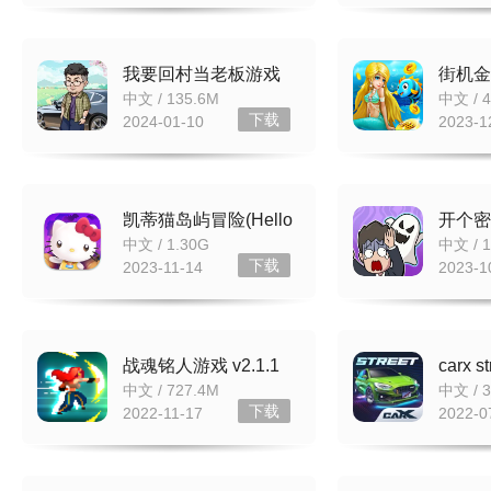
我要回村当老板游戏
街机金蟾
800 能提现 v1.0.0
苹果版 v
中文 / 135.6M
中文 / 
下载
2024-01-10
2023-1
凯蒂猫岛屿冒险(Hello
开个密室
Kitty Island Adventure)
锤锤版
中文 / 1.30G
中文 / 1
免费下载 v1.2.5
下载
2023-11-14
2023-1
战魂铭人游戏 v2.1.1
carx 
官方版
v0.3.1
中文 / 727.4M
中文 / 3
下载
2022-11-17
2022-0