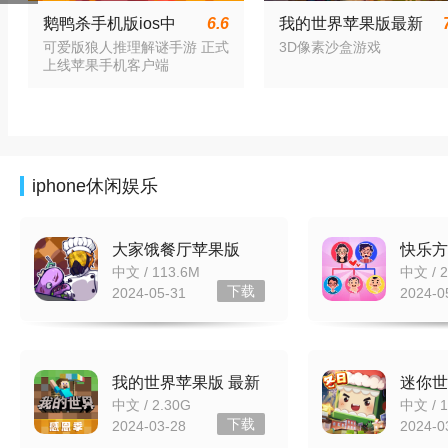
鹅鸭杀手机版ios中
6.6
我的世界苹果版最新
文v3.08.00
版v2.10.10
可爱版狼人推理解谜手游 正式
3D像素沙盒游戏
上线苹果手机客户端
iphone休闲娱乐
大家饿餐厅苹果版
快乐方
v2.8.17
v1.1 I
中文 / 113.6M
中文 / 2
下载
2024-05-31
2024-0
我的世界苹果版 最新
迷你世
版v2.10.10
版v1.3
中文 / 2.30G
中文 / 1
下载
2024-03-28
2024-0