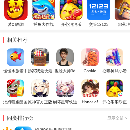
梦幻西游
捕鱼大作战
开心消消乐
交管12123
部落
相关推荐
怪怪水族馆中
拆家我最快最
捏脸大师3d
Cookie
召唤神凤小游
文版
新版
版
Crawlers曲奇
戏
防御
汤姆猫跑酷国
原神官方正版
崩坏星穹铁道
Honor of
开心消消乐正
际服破解版
官方正版
Kings王者荣
版
耀国际服
同类排行榜
显示全部 >