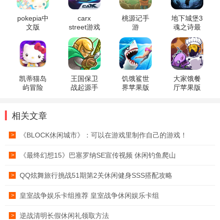
pokepia中
carx
桃源记手
地下城堡3
文版
street游戏
游
魂之诗最
新版
凯蒂猫岛
王国保卫
饥饿鲨世
大家饿餐
屿冒险
战起源手
界苹果版
厅苹果版
机版
相关文章
《BLOCK休闲城市》：可以在游戏里制作自己的游戏！
>
《最终幻想15》巴塞罗纳SE宣传视频 休闲钓鱼爬山
>
QQ炫舞旅行挑战51期第2关休闲健身SSS搭配攻略
>
皇室战争娱乐卡组推荐 皇室战争休闲娱乐卡组
>
逆战清明长假休闲礼领取方法
>