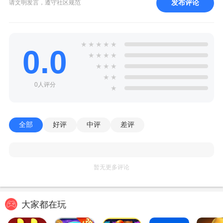
发布评论
请文明发言，遵守社区规范
★
★
★
★
★
0.0
★
★
★
★
★
★
★
★
★
0人评分
★
全部
好评
中评
差评
暂无更多评论
大家都在玩