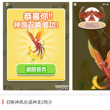
召唤神凤合成神龙2简介