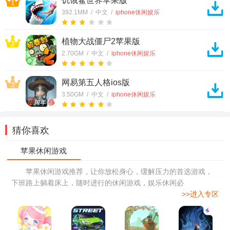
饥饿鲨世界苹果版
1
392.1MM / 中文 /
iphone休闲娱乐
植物大战僵尸2苹果版
2
2.70GM / 中文 /
iphone休闲娱乐
网易第五人格ios版
3
3.50GM / 中文 /
iphone休闲娱乐
猜你喜欢
苹果休闲游戏推荐，让你放松身心，缓解压力的首选游戏，
下班路上躺着床上，随时进行的休闲游戏，娱乐休闲必
>>进入专区