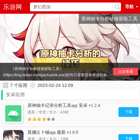
乐游网
导航
原神抽卡分析链接获取工具
《原神抽卡分析链接获取工具》
点击查看
(https://img.lelaer.com/gachalink.exe)软件只需要登录米游社账
号就可以轻松一键获取到你的原神抽卡记录，让大家知道自己多
7
个应用
2023-02-24 12:09
少抽出，方便用户规划自己的原石计划，在官方所发布的米游社
app中，是无法做到这点的，所以有需要的玩家朋友们，还是多
安卓应用
多了解并参与吧！
原神抽卡记录分析工具app 安卓 v1.2.4
其他
原神
推荐：
原神抽卡记录查询工具
原神工具
原神口袋工具
下载
语言：中文 / 大小：4.6M
原神愿望模拟器
类似于原神的开放世界手游
应急食物app
原神辅助器
莫娜占卜铺app 最新 v1.0.0
下载
语言：中文 / 大小：3.0M