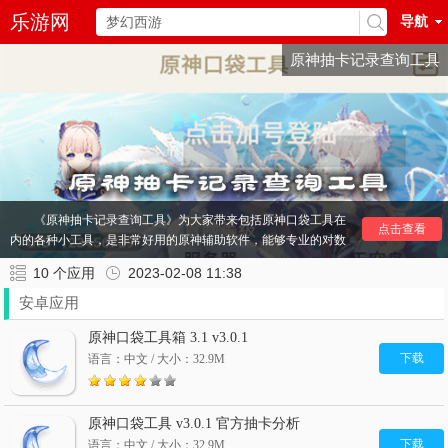
乐游网
导航
原神抽卡记录查询工具
《原神抽卡记录查询工具》为大家带来包括原神口袋工具在
点击查看
内的各种小工具，是非常好用的原神辅助软件，能够专业的对数
据进行分析，还能够轻松的对抽卡记录进行查询。快来下载吧！
10
个应用
2023-02-08 11:38
其他
原神
推荐：
原神抽卡分析链接获取工具
原神工具
安卓应用
原神口袋工具
原神愿望模拟器
类似于原神的开放世界手游
原神口袋工具箱 3.1 v3.0.1
应急食物app
原神辅助器
下载
语言：中文 / 大小：32.9M
原神口袋工具 v3.0.1 官方抽卡分析
下载
语言：中文 / 大小：32.9M