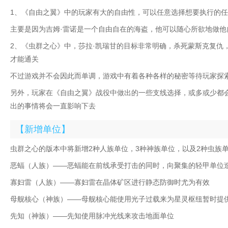
1、《自由之翼》中的玩家有大的自由性，可以任意选择想要执行的
主要是因为吉姆·雷诺是一个自由自在的海盗，他可以随心所欲地做他
2、《虫群之心》中，莎拉·凯瑞甘的目标非常明确，杀死蒙斯克复仇
才能通关
不过游戏并不会因此而单调，游戏中有着各种各样的秘密等待玩家探索
另外，玩家在《自由之翼》战役中做出的一些支线选择，或多或少都
出的事情将会一直影响下去
【新增单位】
虫群之心的版本中将新增2种人族单位，3种神族单位，以及2种虫族
恶蝠（人族）——恶蝠能在前线承受打击的同时，向聚集的轻甲单位
寡妇雷（人族）——寡妇雷在晶体矿区进行静态防御时尤为有效
母舰核心（神族）——母舰核心能使用光子过载来为星灵枢纽暂时提
先知（神族）——先知使用脉冲光线来攻击地面单位