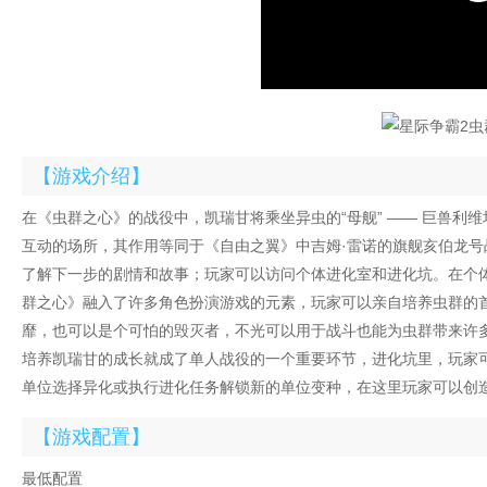
【游戏介绍】
在《虫群之心》的战役中，凯瑞甘将乘坐异虫的“母舰” —— 巨兽
互动的场所，其作用等同于《自由之翼》中吉姆·雷诺的旗舰亥伯龙号
了解下一步的剧情和故事；玩家可以访问个体进化室和进化坑。在个
群之心》融入了许多角色扮演游戏的元素，玩家可以亲自培养虫群的
靡，也可以是个可怕的毁灭者，不光可以用于战斗也能为虫群带来许
培养凯瑞甘的成长就成了单人战役的一个重要环节，进化坑里，玩家
单位选择异化或执行进化任务解锁新的单位变种，在这里玩家可以创
【游戏配置】
最低配置