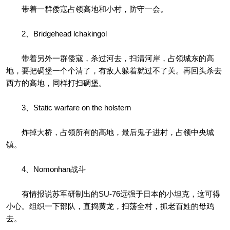
带着一群倭寇占领高地和小村，防守一会。
2、Bridgehead lchakingol
带着另外一群倭寇，杀过河去，扫清河岸，占领城东的高
地，要把碉堡一个个清了，有敌人躲着就过不了关。再回头杀去
西方的高地，同样打扫碉堡。
3、Static warfare on the holstern
炸掉大桥，占领所有的高地，最后鬼子进村，占领中央城
镇。
4、Nomonhan战斗
有情报说苏军研制出的SU-76远强于日本的小坦克，这可得
小心。组织一下部队，直捣黄龙，扫荡全村，抓老百姓的母鸡
去。