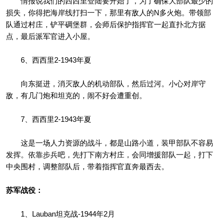
情报说我们的西西里登陆要开始了，为了确保大部队最少的
损失，你得把海岸线打扫一下，那里有敌人的N多火炮。带领部
队通过村庄，铲平碉堡群，会师后保护指挥官一起直扑北方据
点，最后派军官进入小屋。
6、西西里2-1943年夏
向东挺进，消灭敌人的机动部队，然后过河。小心对岸守
敌，有几门炮和坦克的，闹不好会遭重创。
7、西西里2-1943年夏
这是一场人力资源的战斗，都是山路小道，装甲部队不容易
发挥。依靠步兵吧，先打下南方村庄，会同增援部队一起，打下
中央围村，调整部队后，带着指挥官直奔最西去。
苏军战役：
1、Lauban坦克战-1944年2月