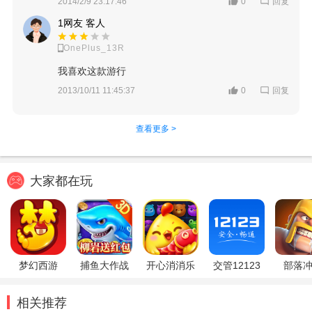
回复
2014/2/9 23:17:46
0
1网友 客人
OnePlus_13R
我喜欢这款游行
回复
2013/10/11 11:45:37
0
查看更多 >
大家都在玩
梦幻西游
捕鱼大作战
开心消消乐
交管12123
部落
相关推荐