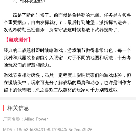
7、柏林攻坚战4
该是了断的时候了。前面就是希特勒的地堡。任务是占领各
个重要据点，自由发挥就行了，最后打到地堡，派指挥官进去，
发现希特勒已经自杀，所有守敌这时候都放下武器投降了。
【游戏测评】
经典的二战题材即时战略游戏，游戏细节做得非常出色，每一个
兵种和武器装备都能引入眼帘，对于不同的地图和玩法，十分考
验玩家们的智慧和能力。
游戏节奏相对缓慢，虽然一定程度上影响玩家们的游戏体验，但
在慢镜头中，玩家可充分了解战场的局势和动态，也许是制作方
留下的伏笔吧，总之喜欢二战题材的玩家可千万别错过哦。
相关信息
厂商名称：
Allied Power
MD5：
18eb3dd85431e9d708f40e5e2caa3b26