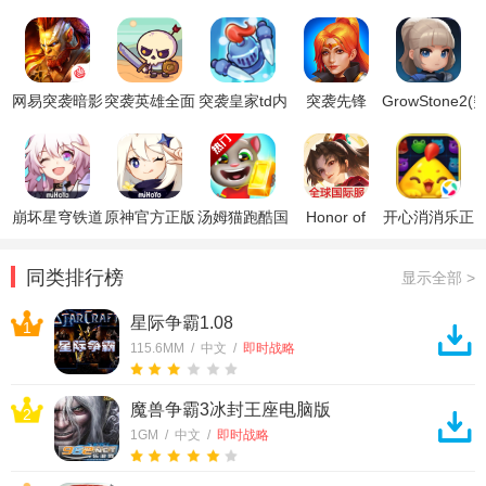
网易突袭暗影
突袭英雄全面
突袭皇家td内
突袭先锋
GrowStone2(
传说国际服
战争破解版无
购破解版
(RAID and
袭大师在线
(Raid)
限金币
RUSH)
RaidMastersOn
安卓版)
崩坏星穹铁道
原神官方正版
汤姆猫跑酷国
Honor of
开心消消乐正
官方正版
际服破解版
Kings王者荣
版
耀国际服
同类排行榜
显示全部 >
星际争霸1.08
1
115.6MM / 中文 /
即时战略
魔兽争霸3冰封王座电脑版
2
1GM / 中文 /
即时战略