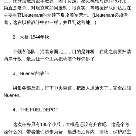
兰。任务是抵抗盟军进攻，固守待援。感觉机枪对步兵很好用，
简直是屠杀，对坦克就如同废铁，很真实。等增援部队到达后在
主要军官Lieutenant的带领下反攻美军营地。(Lieutenant必须活
着，这在以后战斗中都一样，并且到达营地。)
2、大桥-1944年秋
带领各部队，沿着东面北上，目的是炸桥，在此之前要扫清
两岸守敌，最后让一个工兵把桥装个炸弹拆了。
3、Nuenen的战斗
纠集各部反击，打下中央重镇，把敌人通通灭了，完全占领
Nuenen。
4、THE FUEL DEPOT
这次任务只有190个小兵，大概是还没有升官吧，这是个考
验什么的。带者他们步步为营，摸进石油库内，清场，保护好主