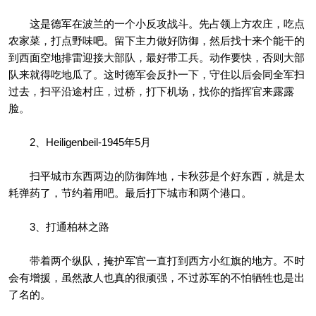
这是德军在波兰的一个小反攻战斗。先占领上方农庄，吃点
农家菜，打点野味吧。留下主力做好防御，然后找十来个能干的
到西面空地排雷迎接大部队，最好带工兵。动作要快，否则大部
队来就得吃地瓜了。这时德军会反扑一下，守住以后会同全军扫
过去，扫平沿途村庄，过桥，打下机场，找你的指挥官来露露
脸。
2、Heiligenbeil-1945年5月
扫平城市东西两边的防御阵地，卡秋莎是个好东西，就是太
耗弹药了，节约着用吧。最后打下城市和两个港口。
3、打通柏林之路
带着两个纵队，掩护军官一直打到西方小红旗的地方。不时
会有增援，虽然敌人也真的很顽强，不过苏军的不怕牺牲也是出
了名的。