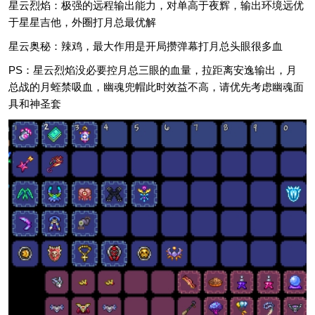
星云烈焰：极强的远程输出能力，对单高于夜辉，输出环境远优
于星星吉他，外圈打月总最优解
星云奥秘：辣鸡，最大作用是开局攒弹幕打月总头眼很多血
PS：星云烈焰没必要控月总三眼的血量，拉距离安逸输出，月
总战的月蛭禁吸血，幽魂兜帽此时效益不高，请优先考虑幽魂面
具和神圣套