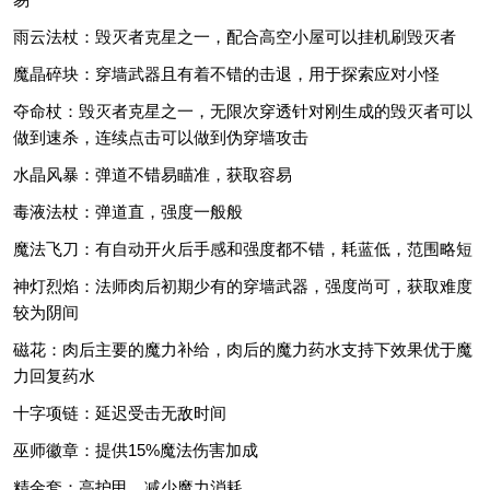
雨云法杖：毁灭者克星之一，配合高空小屋可以挂机刷毁灭者
魔晶碎块：穿墙武器且有着不错的击退，用于探索应对小怪
夺命杖：毁灭者克星之一，无限次穿透针对刚生成的毁灭者可以
做到速杀，连续点击可以做到伪穿墙攻击
水晶风暴：弹道不错易瞄准，获取容易
毒液法杖：弹道直，强度一般般
魔法飞刀：有自动开火后手感和强度都不错，耗蓝低，范围略短
神灯烈焰：法师肉后初期少有的穿墙武器，强度尚可，获取难度
较为阴间
磁花：肉后主要的魔力补给，肉后的魔力药水支持下效果优于魔
力回复药水
十字项链：延迟受击无敌时间
巫师徽章：提供15%魔法伤害加成
精金套：高护甲，减少魔力消耗