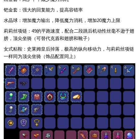
钯金套：强大的回复能力，提高容错率
水晶球：增加魔力输出，降低魔力消耗，增加20魔力上限
莉莉丝项链：49的平跑速度，配合二段跳后机动性丝毫不逊于翅
膀，顶尖坐骑（可替代克盾和翅膀和靴子）
女式粘鞍：史莱姆皇后掉落，极高的纵向移动力，与莉莉丝项链
一样同为顶尖坐骑（饰品配置同上）