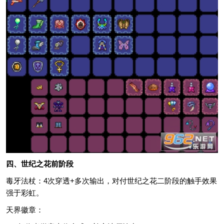
四、世纪之花前阶段
毒牙法杖：4次穿透+多次输出，对付世纪之花二阶段的触手效果
强于彩虹。
天界徽章：