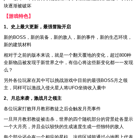
块逐渐被破坏
【游戏特色】
1、史上最大更新，最强冒险开启
新的BOSS，新的装备，新的敌人，新的事件，新的生态环境，
新的建筑材料
相对于之前的版本来说，就是一个翻天覆地的变化，超过800种
全新物品被发现于新世界之中，有信心将这些新变化都一一发现
么？
另外各位玩家在其中可以挑战游戏中目前的最强BOSS月之领
主，同样可以激战入侵火星人将UFO坐骑收入囊中
2、月总来袭，激战月之领主
各位玩家打败拜月教邪教徒之后会触发月亮事件
一旦拜月教邪教徒被击杀，世界的四个随机部分的背景处各显示
一个大月亮，并且会以较快的生成速度生成一些独特的敌人
每个部分还会有一个相应的星柱。这些区域能通过小地图上代表