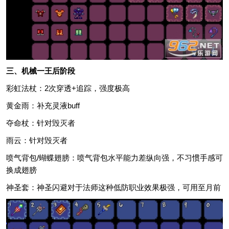
三、机械一王后阶段
彩虹法杖：2次穿透+追踪，强度极高
黄金雨：补充灵液buff
夺命杖：针对毁灭者
雨云：针对毁灭者
喷气背包/蝴蝶翅膀：喷气背包水平能力差纵向强，不习惯手感可
换成翅膀
神圣套：神圣闪避对于法师这种低防职业效果极强，可用至月前