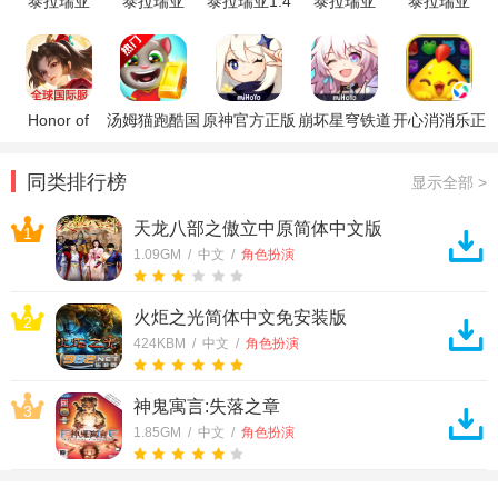
泰拉瑞亚
泰拉瑞亚
泰拉瑞亚1.4
泰拉瑞亚
泰拉瑞亚
1.4.4.9.5手机
(Terraria)
破解版
Terraria无限
1.4.4.9汉化
版(Terraria)
(Terraria)
资源版
版
Honor of
汤姆猫跑酷国
原神官方正版
崩坏星穹铁道
开心消消乐正
Kings王者荣
际服破解版
官方正版
版
耀国际服
同类排行榜
显示全部 >
天龙八部之傲立中原简体中文版
1
1.09GM / 中文 /
角色扮演
火炬之光简体中文免安装版
2
424KBM / 中文 /
角色扮演
神鬼寓言:失落之章
3
1.85GM / 中文 /
角色扮演