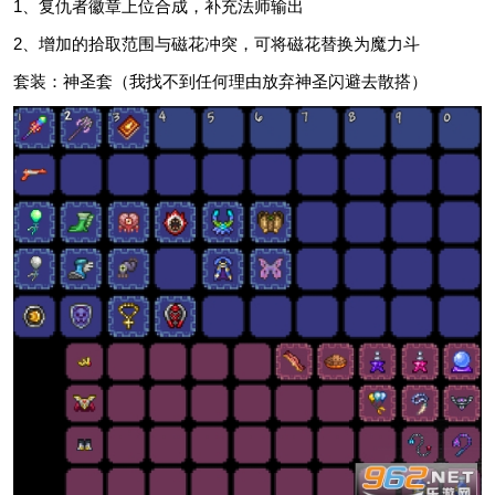
1、复仇者徽章上位合成，补充法师输出
2、增加的拾取范围与磁花冲突，可将磁花替换为魔力斗
套装：神圣套（我找不到任何理由放弃神圣闪避去散搭）