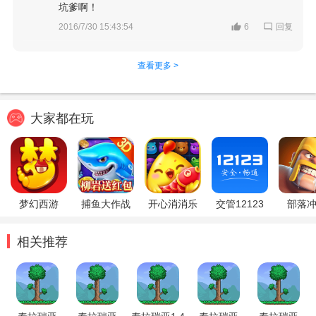
坑爹啊！
回复
2016/7/30 15:43:54
6
查看更多 >
大家都在玩
梦幻西游
捕鱼大作战
开心消消乐
交管12123
部落
相关推荐