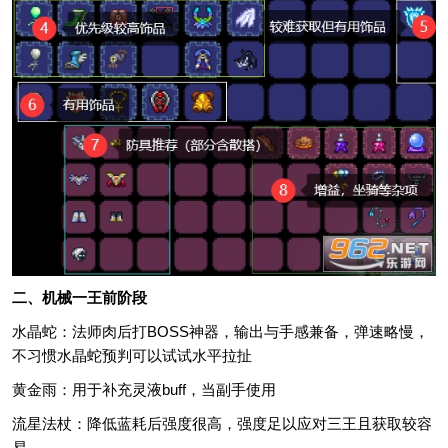
二、机械一王前阶段
水晶蛇：法师肉后打BOSS神器，输出与手感兼备，弹速略慢，
不习惯水晶蛇预判可以试试水平拉扯
黄金雨：用于补充灵液buff，当副手使用
流星法杖：降低蓝耗后强度很高，强度足以应对三王且获取较容
易