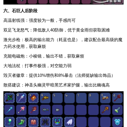
六、石巨人后阶段
高温射线强：强度较为一般，手感尚可
双足飞龙怒气：降低敌人40防御，优于黄金雨但获取困难
激光步枪：极高的输出能力（耗蓝也是），建议配合最高级的魔
力药水使用，获取麻烦
充能电磁炮：小棱镜，输出不错，获取麻烦
大地法杖：打事件极强，对空能力弱
毁灭者徽章：提供10%增伤和8%暴击（法师挺缺输出饰品）
散搭建议：神圣头幽灵甲暗黑艺术家护腿，输出比幽魂高