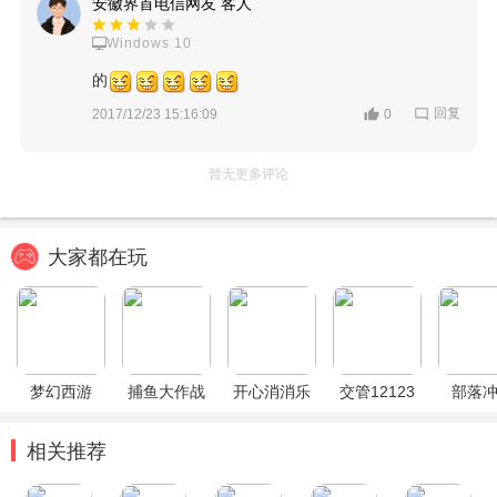
安徽界首电信网友 客人
Windows 10
的
回复
2017/12/23 15:16:09
0
暂无更多评论
大家都在玩
梦幻西游
捕鱼大作战
开心消消乐
交管12123
部落
相关推荐