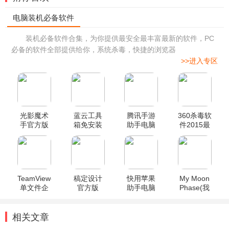
装机必备软件合集，为你提供最安全最丰富最新的软件，PC
必备的软件全部提供给你，系统杀毒，快捷的浏览器
>>进入专区
光影魔术
蓝云工具
腾讯手游
360杀毒软
手官方版
箱免安装
助手电脑
件2015最
版
版
新版
TeamViewer
稿定设计
快用苹果
My Moon
单文件企
官方版
助手电脑
Phase(我
业版(附使
版官方
的月相电
用教程)
脑版)
相关文章