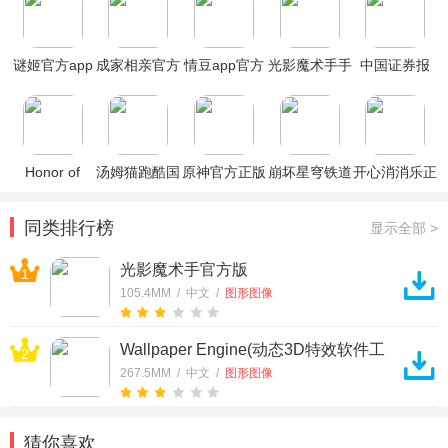
谜姬官方app
成家相亲官方
情豆app官方
光影魔术手手
中国证券报
平台
版
机最新版
app官方版
Honor of
汤姆猫跑酷国
原神官方正版
崩坏星穹铁道
开心消消乐正
Kings王者荣
际服破解版
官方正版
版
耀国际服
同类排行榜
显示全部 >
光影魔术手官方版
1
105.4MM / 中文 /
图形图像
Wallpaper Engine(动态3D特效软件工
2
具)
267.5MM / 中文 /
图形图像
猜你喜欢