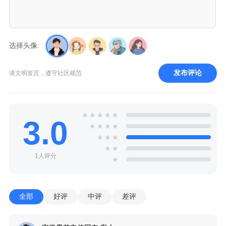
选择头像:
发布评论
请文明发言，遵守社区规范
★
★
★
★
★
3.0
★
★
★
★
★
★
★
★
★
1人评分
★
全部
好评
中评
差评