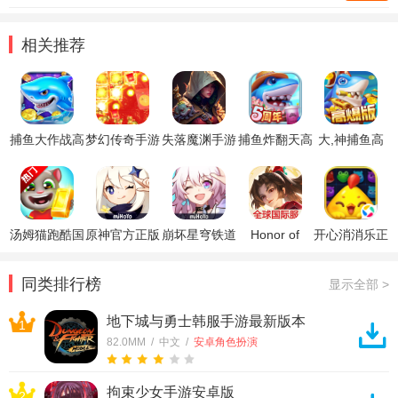
相关推荐
捕鱼大作战高
梦幻传奇手游
失落魔渊手游
捕鱼炸翻天高
大,神捕鱼高
爆版3d版
打金
爆版
爆版
汤姆猫跑酷国
原神官方正版
崩坏星穹铁道
Honor of
开心消消乐正
际服破解版
官方正版
Kings王者荣
版
耀国际服
同类排行榜
显示全部 >
地下城与勇士韩服手游最新版本
1
82.0MM / 中文 /
安卓角色扮演
拘束少女手游安卓版
2