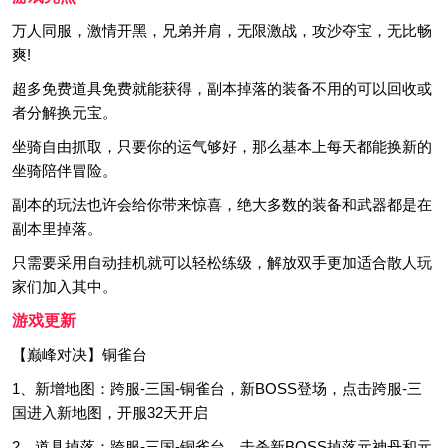
万人同服，激情开黑，兄弟并肩，无限激战，攻沙夺宝，无比畅
爽!
超多免费道具免费就能获得，副本掉落的装备不用的可以回收或
者分解换元宝。
坐骑自由抓取，只要你的运气够好，那么基本上每天都能换新的
坐骑陪伴冒险。
副本的玩法也许会给你带来惊喜，绝大多数的装备和武器都是在
副本里掉落。
只需要采用自动挂机就可以轻松练级，解放双手更加适合散人玩
家们加入其中。
游戏更新
【巅峰对决】铜雀台
1、新增地图：跨服-三国-铜雀台，新BOSS登场，点击跨服-三
国进入新地图，开服32天开启
2、道具掉落：跨服-三国-铜雀台，击杀新BOSS掉落元神丹和元