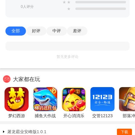
★
★
0人评分
★
全部
好评
中评
差评
暂无更多评论
大家都在玩
梦幻西游
捕鱼大作战
开心消消乐
交管12123
部落
屠龙霸业安峰版1.0.1
下载