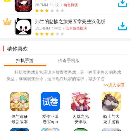
28.7MM / 中文 /
角色扮演
弗兰的悲惨之旅第五章完整汉化版
3
151.4MM / 中文 /
安卓角色扮演
猜你喜欢
挂机类游戏其实应该叫放置类游戏，是一种历史悠久的游戏
类型，满满演变至今，适应现在玩家的需求，减少了游
>>进入专区
剑与远征
爱作业试
闪烁之光
骑士与大
最新版本
卷宝app
安卓版
龙手游官
方版