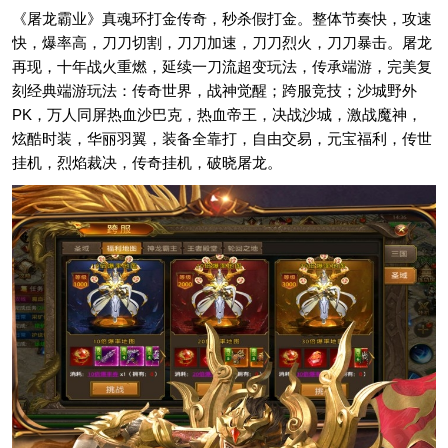
《屠龙霸业》真魂环打金传奇，秒杀假打金。整体节奏快，攻速
快，爆率高，刀刀切割，刀刀加速，刀刀烈火，刀刀暴击。屠龙
再现，十年战火重燃，延续一刀流超变玩法，传承端游，完美复
刻经典端游玩法：传奇世界，战神觉醒；跨服竞技；沙城野外
PK，万人同屏热血沙巴克，热血帝王，决战沙城，激战魔神，
炫酷时装，华丽羽翼，装备全靠打，自由交易，元宝福利，传世
挂机，烈焰裁决，传奇挂机，破晓屠龙。