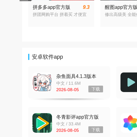
拼多多app官方版
9.3
醒图app官方
v8.16.0 安卓版
2026v15.0.0
拼团网购平台 拼着买 才便宜
修出高级美 全
新版
安卓软件app
杂鱼面具4.1.3版本
v4.1.3
中文 / 11.6M
下载
2026-08-05
冬青影评app官方版
v6.8.2
中文 / 33.4M
下载
2026-08-05