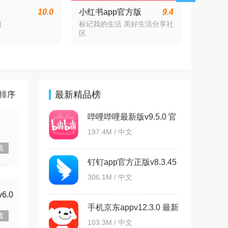
10.0
小红书app官方版
9.4
.11 官方正
v9.19.0 官方安卓版
频
标记我的生活 美好生活分享社
区
最新精品榜
排序
哔哩哔哩最新版v9.5.0 官
方版
197.4M / 中文
载
钉钉app官方正版v8.3.45
306.1M / 中文
6.0
手机京东appv12.3.0 最新
载
版
103.3M / 中文