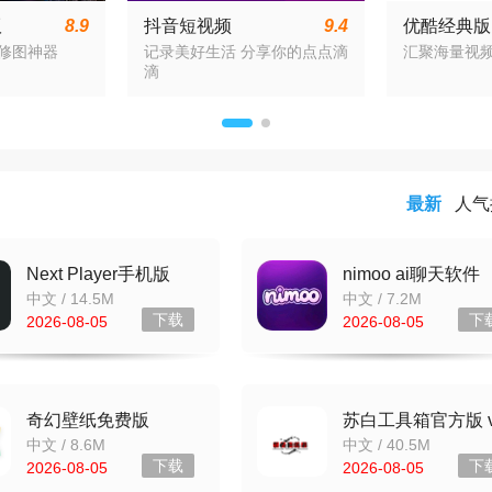
版
8.9
抖音短视频
9.4
优酷经典版
 安卓最
appv37.8.0 最新版
appv11.1
能修图神器
记录美好生活 分享你的点点滴
汇聚海量视
版
滴
最新
人气
Next Player手机版
nimoo ai聊天软件
v0.17.4
v1.0.0
中文 / 14.5M
中文 / 7.2M
下载
下
2026-08-05
2026-08-05
奇幻壁纸免费版
苏白工具箱官方版 v
v1.3.1.0 最新版
中文 / 8.6M
中文 / 40.5M
下载
下
2026-08-05
2026-08-05