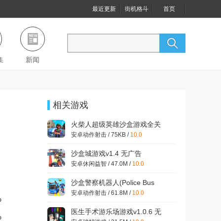
最近更新
街机格斗
首页
集
新闻
相关游戏
火柴人超级英雄沙盒游戏全关
卡解锁破解版v1.1.1 安卓版
安卓动作射击 / 75KB /
10.0
沙盒城游戏v1.4 无广告
安卓休闲益智 / 47.0M /
10.0
沙盒警察机器人(Police Bus
Robot 2022)破解版v1.17
安卓动作射击 / 61.8M /
10.0
%
医生手术游乐场游戏v1.0.6 无
%
广告