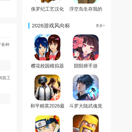
侏罗纪工艺汉化
浮空岛生存我的
安卓版
世界版
2026游戏风向标
更多>
产各种
樱花校园模拟器
阴阳师手游
新服装无广告最
新版
构筑工
和平精英2026最
斗罗大陆武魂觉
新版
醒免费版