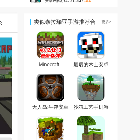
安卓破解游戏 / 21.5M /
10.0
开心消消乐正版v1.157 2026
最新版
安卓休闲益智 / 322.2M /
9.9
类似泰拉瑞亚手游推荐合
论
更多>
集
大话西游手游官方版v1.1.433
安卓最新版
安卓角色扮演 / 1.98G /
9.7
王者荣耀官方版v2021最新版
安卓角色扮演 / 1.83G /
7.2
Minecraft -
最后的术士安卓
Pocket Edition我
正版
的世界0.12.1测试
版build10
无人岛:生存安卓
沙箱工艺手机游
版
戏