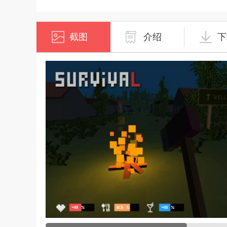
截图
介绍
下