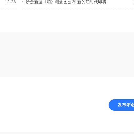
12-28
沙盒新游《幻》概念图公布 新的幻时代即将
发布评