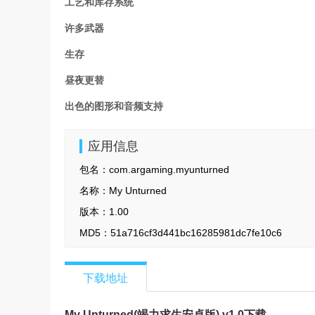
工艺和库存系统
许多武器
生存
昼夜更替
出色的图形和音频支持
应用信息
包名：
com.argaming.myunturned
名称：
My Unturned
版本：
1.00
MD5：
51a716cf3d441bc16285981dc7fe10c6
下载地址
My Unturned(竭力求生安卓版) v1.0下载