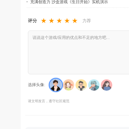
充满创造力 沙盒游戏《生日开始》实机演示
★
★
★
★
★
评分
力荐
选择头像:
请文明发言，遵守社区规范