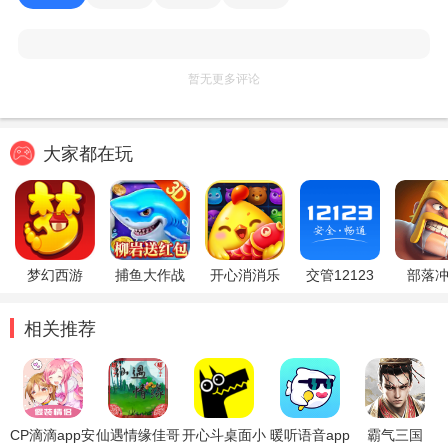
暂无更多评论
大家都在玩
梦幻西游
捕鱼大作战
开心消消乐
交管12123
部落
相关推荐
CP滴滴app安
仙遇情缘佳哥
开心斗桌面小
暖听语音app
霸气三国