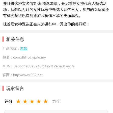
并且将这种实名‘零距离’概念加深，开启首届女神代言人甄选活
动，从数以万计的女性玩家中甄选大话代言人，参与的女玩家还
有机会获得巴厘岛旅游和价值不菲的美丽基金。
现首届女神甄选正在火热进行中，秀出你的美丽吧！
相关信息
厂商名称：
未知
包名：
com.dhll.cd.yjwlo.my
MD5：
3e6cdffa89e9748fd1a7f12e5a31ea16
官网：
http://www.962.net
玩家留言
★
★
★
★
★
评分
力荐