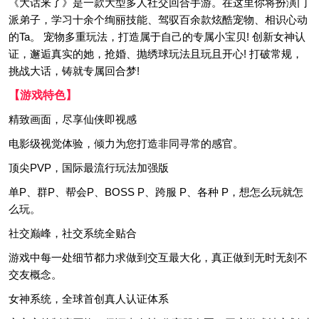
《大话来了》是一款大型多人社交回合手游。在这里你将扮演门
派弟子，学习十余个绚丽技能、驾驭百余款炫酷宠物、相识心动
的Ta。 宠物多重玩法，打造属于自己的专属小宝贝! 创新女神认
证，邂逅真实的她，抢婚、抛绣球玩法且玩且开心! 打破常规，
挑战大话，铸就专属回合梦!
【游戏特色】
精致画面，尽享仙侠即视感
电影级视觉体验，倾力为您打造非同寻常的感官。
顶尖PVP，国际最流行玩法加强版
单P、群P、帮会P、BOSS P、跨服 P、各种 P，想怎么玩就怎
么玩。
社交巅峰，社交系统全贴合
游戏中每一处细节都力求做到交互最大化，真正做到无时无刻不
交友概念。
女神系统，全球首创真人认证体系