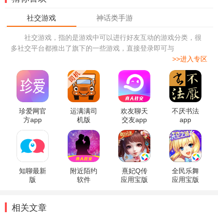
社交游戏，指的是游戏中可以进行好友互动的游戏分类，很
多社交平台都推出了旗下的一些游戏，直接登录即可与
>>进入专区
珍爱网官
运满满司
欢友聊天
不厌书法
方app
机版
交友app
app
知聊最新
附近陌约
熹妃Q传
全民乐舞
版
软件
应用宝版
应用宝版
本
本
相关文章