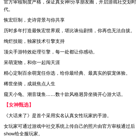
官方审核制度严格，保证真女神!分享朋友圈，开启游戏社交划时
代。
恢宏巨制，史诗背景与你共享
历时多年打造最恢宏世界观，堪比诛仙剧情，你再也无法自拔。
绚烂技能，独家技术引擎支持
顶尖手游特效处理引擎，每一处都让你感动。
呆萌宠物，和你一起闯天涯
精心定制百余萌宠任你选，给你最经典、最真实的驭宠体验。
稀世坐骑，成就焦点人生
窥天小龟、潮音珑鱼……数十款风格迥异坐骑开心游大话。
【女神甄选】
《大话来了》是首个采用实名认真女性玩家的手游。
女玩家可通过游戏中社交系统上传自己的照片由官方审核通过后
show给全服玩家。