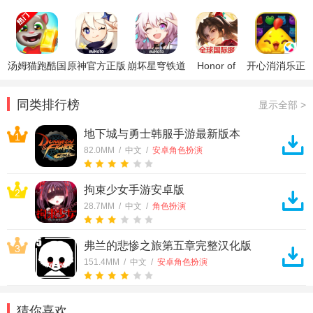
卓版
RPG
游戏
手机版
汤姆猫跑酷国
原神官方正版
崩坏星穹铁道
Honor of
开心消消乐正
际服破解版
官方正版
Kings王者荣
版
耀国际服
同类排行榜
显示全部 >
地下城与勇士韩服手游最新版本
1
82.0MM / 中文 /
安卓角色扮演
拘束少女手游安卓版
2
28.7MM / 中文 /
角色扮演
弗兰的悲惨之旅第五章完整汉化版
3
151.4MM / 中文 /
安卓角色扮演
猜你喜欢