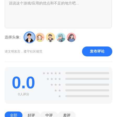
选择头像:
发布评论
请文明发言，遵守社区规范
★
★
★
★
★
0.0
★
★
★
★
★
★
★
★
★
0人评分
★
全部
好评
中评
差评