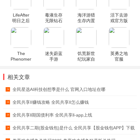
LifeAfter
毒液生存
海洋游猎
活下去游
明日之后
无限钻石
生存内置
戏官方版
国际版
版
功能菜单
最新版
最新版
The
迷失蔚蓝
饥荒新世
英勇之地
Phenomenon
手游
纪玩家自
官服
游戏联机
制自带菜
版
单mod版
相关文章
全民星选AI科技创想季是什么 官网入口地址在哪
>
全民共享II赚钱攻略 全民共享II怎么赚钱
>
全民共享ll期国债利率 全民共享ll-app上线
>
全民共享二期(股金钱包)是什么 全民共享【股金钱包APP】下载
>