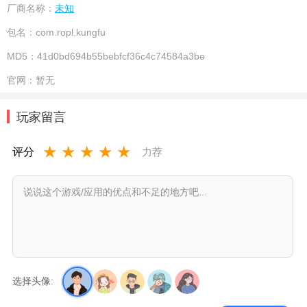
厂商名称：
未知
包名：
com.ropl.kungfu
MD5：
41d0bd694b55bebfcf36c4c74584a3be
官网：
暂无
玩家留言
★
★
★
★
★
评分
力荐
选择头像: