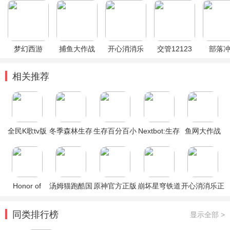
梦幻西游
捕鱼大作战
开心消消乐
交管12123
部落
相关推荐
全民K歌tv版
冬季森林生存
生存百分百小
Nextbot:生存
鱼网大作战
中文版汉化版
游戏
免广告
0.1折
Honor of
汤姆猫跑酷国
原神官方正版
崩坏星穹铁道
开心消消乐正
Kings王者荣
际服破解版
官方正版
版
耀国际服
同类排行榜
显示全部 >