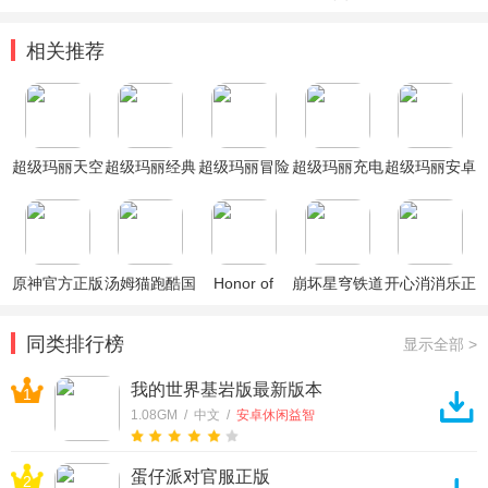
相关推荐
超级玛丽天空
超级玛丽经典
超级玛丽冒险
超级玛丽充电
超级玛丽安卓
之镜手机版
版手机版无限
之旅小游戏
提示音
最新版
生命
原神官方正版
汤姆猫跑酷国
Honor of
崩坏星穹铁道
开心消消乐正
际服破解版
Kings王者荣
官方正版
版
耀国际服
同类排行榜
显示全部 >
我的世界基岩版最新版本
1
1.08GM / 中文 /
安卓休闲益智
蛋仔派对官服正版
2