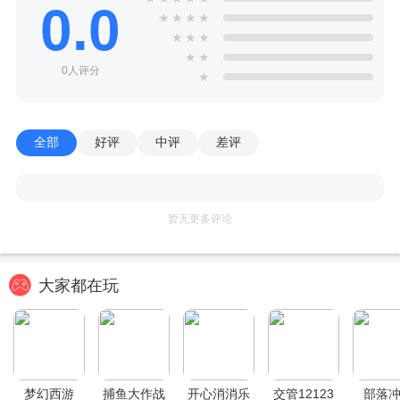
0.0
★
★
★
★
★
★
★
★
★
0人评分
★
全部
好评
中评
差评
暂无更多评论
大家都在玩
梦幻西游
捕鱼大作战
开心消消乐
交管12123
部落