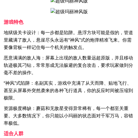
游戏特色
地狱级关卡设计：每一步都是陷阱。悬浮方块可能是假的，管道
里藏满了敌人，悬崖尽头永远有“神风”式的炮弹精准飞来。你需
要像背板一样记住每一个机关的触发点。
恶意满满的敌人海：屏幕上出现的敌人数量远超原版，并且移动
轨迹极其刁钻，常常形成无法躲避的复合攻击，要求玩家做到分
毫不差的操作。
“神风”式陷阱：名副其实，游戏中充满了从天而降、贴地飞行、
甚至从屏幕外突然袭来的各种飞行道具，你的反应时间被压缩到
极限。
资源极度稀缺：蘑菇和无敌星变得异常稀有，每一个都至关重
要。大多数情况下，你只能以小玛丽的状态面对千军万马，容错
率极低。
适合人群