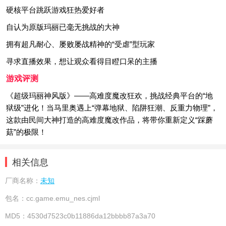
硬核平台跳跃游戏狂热爱好者
自认为原版玛丽已毫无挑战的大神
拥有超凡耐心、屡败屡战精神的“受虐”型玩家
寻求直播效果，想让观众看得目瞪口呆的主播
游戏评测
《超级玛丽神风版》——高难度魔改狂欢，挑战经典平台的“地
狱级”进化！当马里奥遇上“弹幕地狱、陷阱狂潮、反重力物理”，
这款由民间大神打造的高难度魔改作品，将带你重新定义“踩蘑
菇”的极限！
相关信息
厂商名称：
未知
包名：
cc.game.emu_nes.cjml
MD5：
4530d7523c0b11886da12bbbb87a3a70