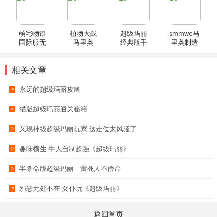
萌宅物语
植物大战
超级玛丽
smmwe马
国际服无
马里奥
经典版手
里奥制造
限爱心最
2PvM2安
机版无限
新版本
卓版
生命
相关文章
永远的超级玛丽攻略
>
猫版超级玛丽通关秘籍
>
又现神级超级玛丽玩家 这走位太风骚了
>
趣味横生 牛人自制超强《超级玛丽》
>
半条命版超级玛丽，雷死人不偿命
>
邪恶无处不在 女仆玩《超级玛丽》
>
返回首页