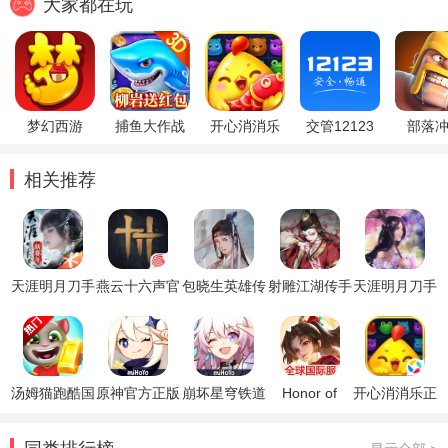
大家都在玩
梦幻西游
捕鱼大作战
开心消消乐
交管12123
部落
相关推荐
天涯明月刀手
燕云十六声官
包晓生英雄传
射雕江湖传手
天涯明月刀手
游官方版
方正版
测试版
游
游
汤姆猫跑酷国
原神官方正版
崩坏星穹铁道
Honor of
开心消消乐正
际服破解版
官方正版
Kings王者荣
版
耀国际服