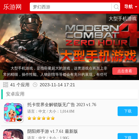
乐游网
导航
大型手机游戏
大型手机游戏，是指容量超大的游戏，这类游戏在画面上非
点击查看
常的精细，操作性能、人物剧情等等都会有充分的展现，有些可
以媲美pc游戏。
41
个应用
2023-11-14 17:21
大型手机游戏，往往包含了数据文件，像出色的极品飞车、
现代战争5、狂野飙车等等，以下整理的大型游戏在500M以上，
安卓应用
大家下载的时候记得下载安装相应数据包。
托卡世界全解锁版无广告 2023 v1.76
大型单机游戏在3D画质效果上非常的漂亮，而想要完美体
下载
语言：中文 / 大小：1,014.0M
验大型单机游戏，可能还要忍受游戏兼容性问题。不要盲目的相
信那些所谓的跑分，能够运行这些游戏才是检验机器的唯一标
准。
阴阳师手游 v1.7.61 最新版
其他
手机游戏
推荐：
外国游戏有哪些手游
手机单机游戏
下载
语言：中文 / 大小：1.90G