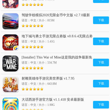
2016手游排行榜
蹲坑必备游戏合集
史上最难玩的手游合集
撸啊撸必备手游大全
高自由度手机游戏
驾驶学校模拟2020无限金币中文版 v2.7.0最新
版
下载
语言：中文 / 大小：815M
地下城与勇士手游无限点劵版 v0.8.6.4无限点劵
下载
语言：中文 / 大小：1.41G
[Installer] This War of Mine这是我的战争最新免
费版 v1.6.1 无限背包破解版
下载
语言：中文 / 大小：534.7M
射雕英雄传手游完美世界版 v1.7.95
下载
语言：中文 / 大小：643.8M
大话西游手游官方版 v1.1.418 安卓最新版
下载
语言：中文 / 大小：1.90G