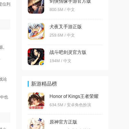
剑侠情缘手游官方版
是位列
800.5M / 中文
犬夜叉手游正版
259.6M / 中文
源。
战斗吧剑灵官方版
。
194M / 中文
戏论
新游精品榜
Honor of Kings王者荣耀
其中也
国际服
634.5M / 安卓角色扮演
原神官方正版