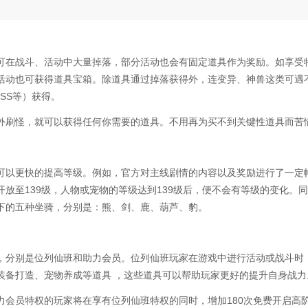
可在战斗、活动中大量掉落，部分活动也会有固定道具作为奖励。如享受
活动也可获得道具宝箱。除道具通过掉落获得外，连变异、神兽这类可遇
SS等）获得。
外刷怪，就可以获得任何你需要的道具。不用再为买不到关键性道具而苦
可以更快的提高等级。例如，官方对主线剧情的内容以及奖励进行了一定
放至139级，人物或宠物的等级达到139级后，便不会有等级的变化。
下的五种坐骑，分别是：熊、剑、鹿、葫芦、豹。
，分别是位列仙班和助力会员。位列仙班玩家在游戏中进行活动或战斗时
装备打造、宠物养成等道具 ，这些道具可以帮助玩家更好的提升自身战力
力会员特权的玩家将在享有位列仙班特权的同时，增加180次免费开启高