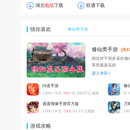
湖北
电信
下载
联通下载
猜你喜欢
修仙类手游
修仙类手游
(共2
相信对于很多喜欢修
享受最真实的
进入专区>
问道手游
修
1.80G / 中文 /
9.6
/ v2.158.0721 最新
67.
版
逍遥情缘手游官方版
刀
1.90G / 中文 /
10.0
/ v1.3.5 互通版
190
游戏攻略