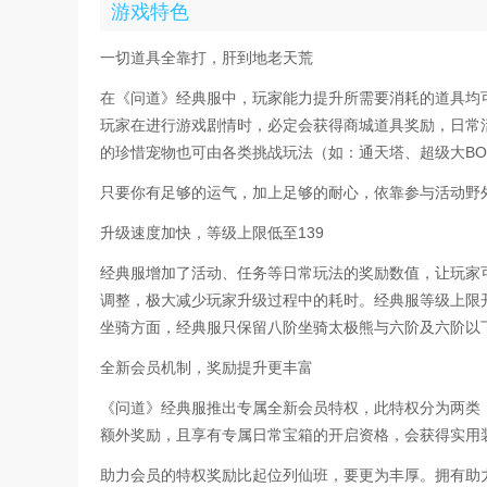
游戏特色
一切道具全靠打，肝到地老天荒
在《问道》经典服中，玩家能力提升所需要消耗的道具均
玩家在进行游戏剧情时，必定会获得商城道具奖励，日常
的珍惜宠物也可由各类挑战玩法（如：通天塔、超级大BO
只要你有足够的运气，加上足够的耐心，依靠参与活动野
升级速度加快，等级上限低至139
经典服增加了活动、任务等日常玩法的奖励数值，让玩家
调整，极大减少玩家升级过程中的耗时。经典服等级上限开
坐骑方面，经典服只保留八阶坐骑太极熊与六阶及六阶以
全新会员机制，奖励提升更丰富
《问道》经典服推出专属全新会员特权，此特权分为两类
额外奖励，且享有专属日常宝箱的开启资格，会获得实用
助力会员的特权奖励比起位列仙班，要更为丰厚。拥有助