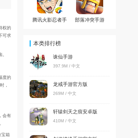
腾讯火影忍者手
部落冲突手游
游官方版
特权的
不可求
本类排行榜
恼。
诛仙手游
397.9M / 中文
幅度的
龙戒手游官方版
同时，
269M / 中文
轩辕剑天之痕安卓版
，会有
410M / 中文
。
阶宝箱