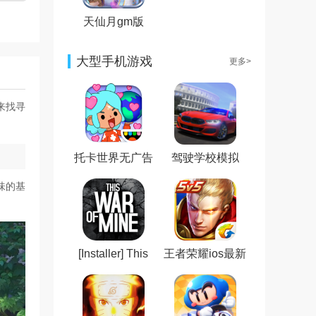
天仙月gm版
大型手机游戏
更多>
来找寻
托卡世界无广告
驾驶学校模拟
全解锁版
2020无限金币中
文版
味的基
。
[Installer] This
王者荣耀ios最新
War of Mine这是
版
我的战争最新免
费版