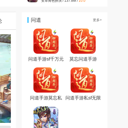
安卓角色扮演 / 137.8M /
10.0
开心消消乐正版v1.159 2026
最新版
安卓休闲益智 / 322.2M /
9.9
问道
论
更多>
大话西游手游官方版v1.1.433
安卓最新版
安卓角色扮演 / 1.98G /
9.7
王者荣耀官方版v2021最新版
安卓角色扮演 / 1.83G /
7.2
问道手游sf千万元
莫忘问道手游
宝
问道手游莫忘私
问道手游私sf无限
服
元宝