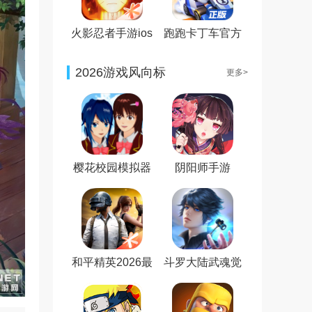
火影忍者手游ios
跑跑卡丁车官方
版
竞速版正式版
2026游戏风向标
更多>
樱花校园模拟器
阴阳师手游
新服装无广告最
新版
和平精英2026最
斗罗大陆武魂觉
新版
醒免费版