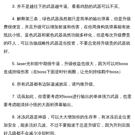
3. 并不是越往下的武器越牛逼。看着鸡肋的武器可以不买。
4. 解释第三条，绿色武器虽然都只是简单的输出弹幕，但是升级
费很便宜，并且升级可以增加射速和伤害，在你周身构筑弹幕能有效
抵抗小怪。蓝色武器和紫色武器虽然功能多样化，但是每次升级费贵
的吓人，可以当做战略性武器适当投资，不要总觉得升级贵的武器就
好。
5. laser光剑前中期很牛逼，升级收益也很大，因为可以对boss
造成持续伤害（在boss下面逆时针画圈，让光剑持续戳中boss）
6. 所有武器都有边际递减效应，请均衡升级。
7. 话虽如此，你需要考虑对boss进行输出的单体强力武器，也需
要考虑能清掉小怪的大面积弹幕输出。
8. 冰冻武器是神器，可以大大增加你的生存率，有冰冻后走位更
加安全，能多活好几波。不过不要痴迷于总是升级它，因为升到后面
好几级都不会减少冷却时间。