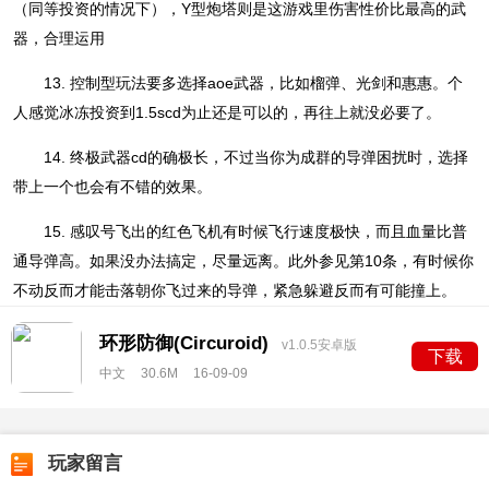
（同等投资的情况下），Y型炮塔则是这游戏里伤害性价比最高的武
器，合理运用
13. 控制型玩法要多选择aoe武器，比如榴弹、光剑和惠惠。个
人感觉冰冻投资到1.5scd为止还是可以的，再往上就没必要了。
14. 终极武器cd的确极长，不过当你为成群的导弹困扰时，选择
带上一个也会有不错的效果。
15. 感叹号飞出的红色飞机有时候飞行速度极快，而且血量比普
通导弹高。如果没办法搞定，尽量远离。此外参见第10条，有时候你
不动反而才能击落朝你飞过来的导弹，紧急躲避反而有可能撞上。
环形防御(Circuroid)
v1.0.5安卓版
下载
中文
30.6M
16-09-09
玩家留言