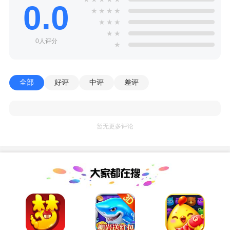
0.0
★
★
★
★
★
★
★
★
★
0人评分
★
全部
好评
中评
差评
暂无更多评论