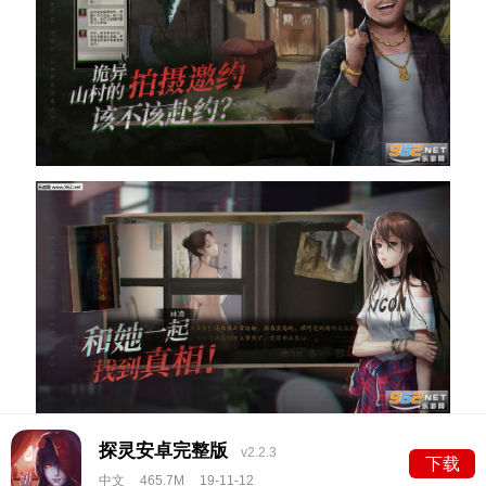
探灵安卓完整版
v2.2.3
下载
中文
465.7M
19-11-12