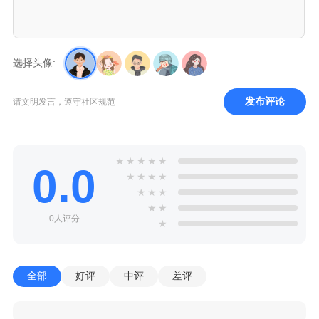
选择头像:
发布评论
请文明发言，遵守社区规范
★
★
★
★
★
0.0
★
★
★
★
★
★
★
★
★
0人评分
★
全部
好评
中评
差评