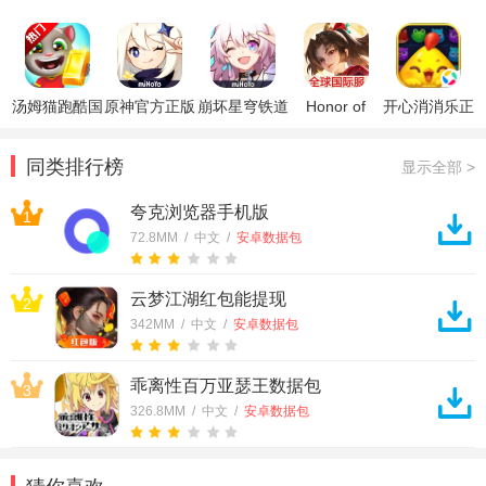
版
方版
词app
汤姆猫跑酷国
原神官方正版
崩坏星穹铁道
Honor of
开心消消乐正
际服破解版
官方正版
Kings王者荣
版
耀国际服
同类排行榜
显示全部 >
夸克浏览器手机版
1
72.8MM / 中文 /
安卓数据包
云梦江湖红包能提现
2
342MM / 中文 /
安卓数据包
乖离性百万亚瑟王数据包
3
326.8MM / 中文 /
安卓数据包