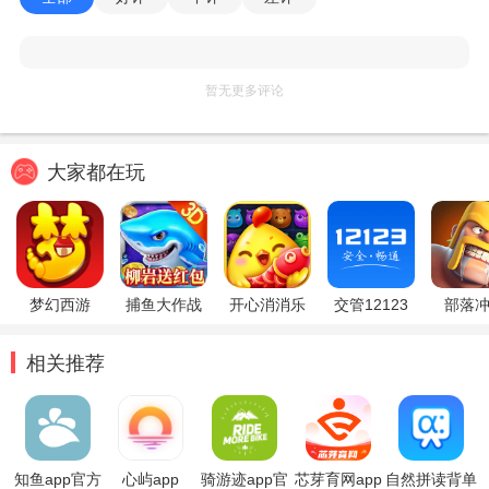
暂无更多评论
大家都在玩
梦幻西游
捕鱼大作战
开心消消乐
交管12123
部落
相关推荐
知鱼app官方
心屿app
骑游迹app官
芯芽育网app
自然拼读背单