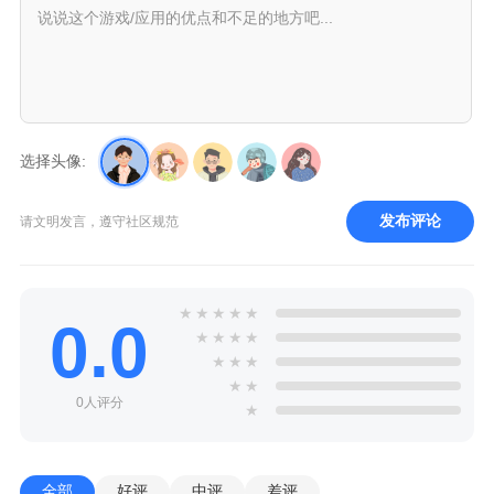
选择头像:
发布评论
请文明发言，遵守社区规范
★
★
★
★
★
0.0
★
★
★
★
★
★
★
★
★
0人评分
★
全部
好评
中评
差评