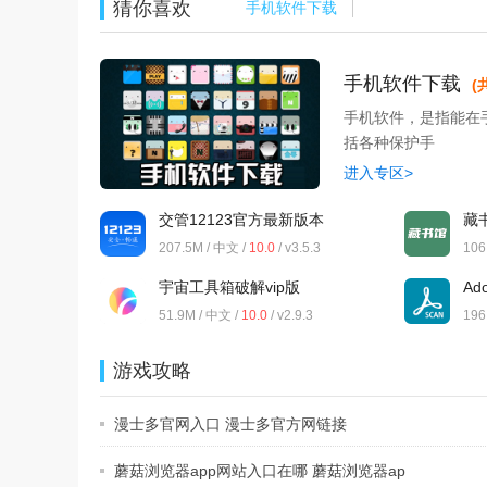
猜你喜欢
手机软件下载
手机软件下载
(
手机软件，是指能在
括各种保护手
进入专区>
交管12123官方最新版本
藏
207.5M / 中文 /
10.0
/ v3.5.3
106
宇宙工具箱破解vip版
Ad
51.9M / 中文 /
10.0
/ v2.9.3
196
goo
游戏攻略
漫士多官网入口 漫士多官方网链接
蘑菇浏览器app网站入口在哪 蘑菇浏览器ap