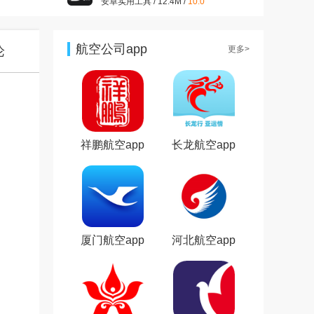
安卓实用工具 / 12.4M /
10.0
开心消消乐正版v1.157 2026
最新版
安卓休闲益智 / 322.2M /
9.9
航空公司app
论
更多>
大话西游手游官方版v1.1.433
安卓最新版
安卓角色扮演 / 1.98G /
9.7
王者荣耀官方版v2021最新版
安卓角色扮演 / 1.83G /
7.2
祥鹏航空app
长龙航空app
厦门航空app
河北航空app