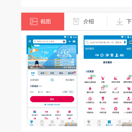
截图
介绍
下