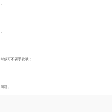
题。
题。
的时候可不要手软哦；
知问题。