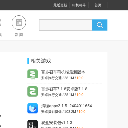
最近更新
街机格斗
首页
集
新闻
相关游戏
百步召车司机端最新版本
v7.1.8
安卓旅行交通 / 28.1M /
10.0
百步召车7.1.8安卓版7.1.8
安卓旅行交通 / 28.1M /
10.0
清瞳appv2.1.5_2404011654
官方版
安卓摄影摄像 / 103.2M /
10.0
%
屁盒安装包v1.1.3
%