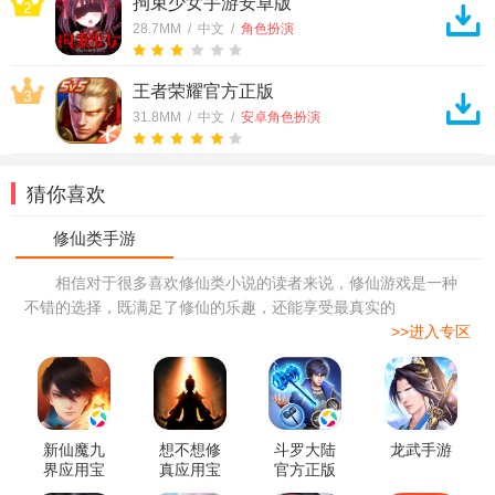
拘束少女手游安卓版
2
28.7MM / 中文 /
角色扮演
王者荣耀官方正版
3
31.8MM / 中文 /
安卓角色扮演
猜你喜欢
相信对于很多喜欢修仙类小说的读者来说，修仙游戏是一种
不错的选择，既满足了修仙的乐趣，还能享受最真实的
>>进入专区
新仙魔九
想不想修
斗罗大陆
龙武手游
界应用宝
真应用宝
官方正版
版本
版本
手游