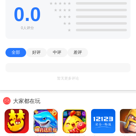
★
★
★
★
★
0.0
★
★
★
★
★
★
★
★
★
0人评分
★
全部
好评
中评
差评
暂无更多评论
大家都在玩