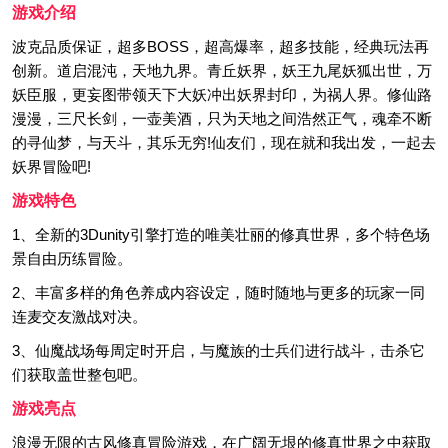
游戏介绍
波克品质保证，超多BOSS，超高爆率，超多技能，经典玩法再
创新。道启混沌，天地九界。青丘妖界，妖王九尾妖狐出世，万
妖臣服，更妄图带领天下大妖冲出妖界封印，为祸人界。修仙路
漫漫，三尺长剑，一壶美酒，只为天地之间浩然正气，魂牵不断
的寻仙梦，与天斗，其乐无穷!仙友们，现在就和我出发，一起去
妖界冒险吧!
游戏特色
1、全新的3Dunity引擎打造的唯美壮丽的修真世界，多个特色场
景自由历练冒险。
2、丰富多样的角色养成内容设定，随时随地与更多的玩家一同
连麦交友激战对决。
3、仙魔战场每周定时开启，与魔族的士兵们进行战斗，击杀它
们获取盖世整包吧。
游戏亮点
浪漫无限的古风修真冒险游戏，在广阔无垠的修真世界之中获取