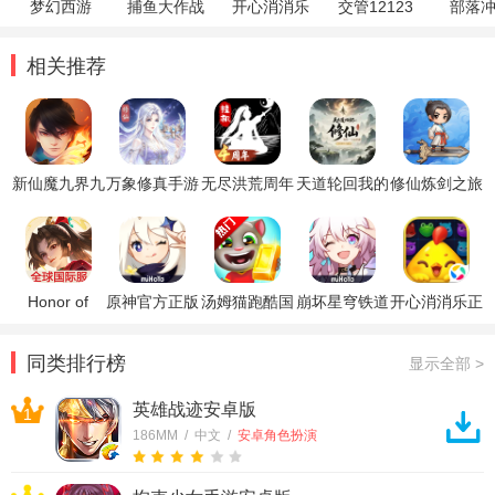
梦幻西游
捕鱼大作战
开心消消乐
交管12123
部落
相关推荐
新仙魔九界九
万象修真手游
无尽洪荒周年
天道轮回我的
修仙炼剑之旅
游版本
2026最新版
庆版
修仙梦游戏
最新版本
Honor of
原神官方正版
汤姆猫跑酷国
崩坏星穹铁道
开心消消乐正
Kings王者荣
际服破解版
官方正版
版
耀国际服
同类排行榜
显示全部 >
英雄战迹安卓版
1
186MM / 中文 /
安卓角色扮演