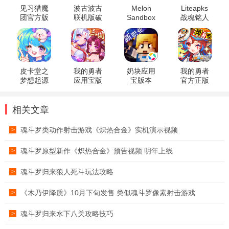
见习猎魔
波古波古
Melon
Liteapks
团官方版
联机版破
Sandbox
战魂铭人
解版
甜瓜游乐
3.2.2最新
场国际版
破解版
皮卡堂之
我的勇者
奶块应用
我的勇者
梦想起源
应用宝版
宝版本
官方正版
官方版
本
相关文章
魂斗罗类动作射击游戏《炽热合金》实机演示视频
>
魂斗罗原型新作《炽热合金》预告视频 明年上线
>
魂斗罗归来狼人死斗玩法攻略
>
《木乃伊降质》10月下旬发售 类似魂斗罗像素射击游戏
>
​魂斗罗归来水下八关攻略技巧
>