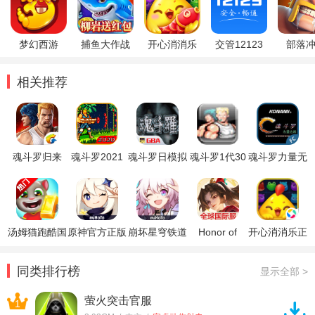
梦幻西游
捕鱼大作战
开心消消乐
交管12123
部落
相关推荐
魂斗罗归来
魂斗罗2021
魂斗罗日模拟
魂斗罗1代30
魂斗罗力量无
手游
器金手指
条命s弹版
限命
汤姆猫跑酷国
原神官方正版
崩坏星穹铁道
Honor of
开心消消乐正
际服破解版
官方正版
Kings王者荣
版
耀国际服
同类排行榜
显示全部 >
萤火突击官服
1