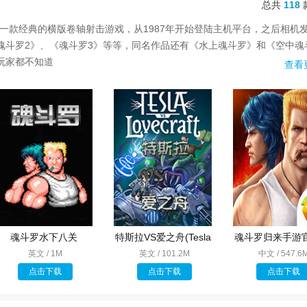
总共
118
上一款经典的横版卷轴射击游戏，从1987年开始登陆主机平台，之后相机
魂斗罗2》、《魂斗罗3》等等，同名作品还有《水上魂斗罗》和《空中魂
玩家都不知道
查看
魂斗罗水下八关
特斯拉VS爱之舟(Tesla
魂斗罗归来手游
vs Lovecraft)
英文 / 1M
英文 / 101.2M
中文 / 547.6
点击下载
点击下载
点击下载