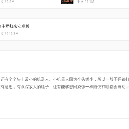
文 / 2.5M
中文 / 4.1M
魂斗罗归来安卓版
1.71.121.7147
文 / 546.7M
，还有个个头非常小的机器人。小机器人因为个头矮小，所以一般子弹都
较有意思，有跟踪敌人的锤子，还有能够想回旋镖一样随便打哪都会自动