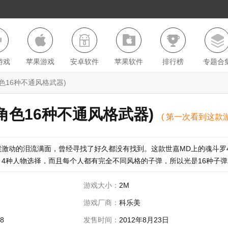
游戏
苹果游戏
安卓软件
苹果软件
排行榜
专题合
色16种不通风格武器)
角色16种不通风格武器)
( 第一次看到这款
世嘉MD上的魂斗罗4，是我童年玩过最好的魂斗罗。4种人物选
激动的泪流满面，曾经寻找了好久都没有找到。这款世嘉MD上的魂斗罗
足以让人坚持玩下去了。 )
4种人物选择，而且每个人都有完全不同风格的子弹，所以光是16种子
的4个角色分别为一男一女，还有一只带
游戏大小：
2M
游戏厂商：
科乐美
38
发售时间：
2012年8月23日