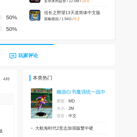
安卓休闲益智 / 22.0M /
10.0
信长之野望13天道简体中文版
50%
策略模拟 / 1.94G /
6.2
50%
热血江湖单机版
动作冒险 / 805.7M /
3.0
拳皇98终极对决完美PC版
玩家评论
其它游戏 / 786.1M /
5.9
恶魔城暗影之王中文汉化版
动作冒险 / 14.73G /
6.6
本类热门
。4种
幽游白书魔强统一战中
文硬盘版
类型：
MD
大小：
2M
语言：
中文
大航海时代2意志加强版繁中硬
版