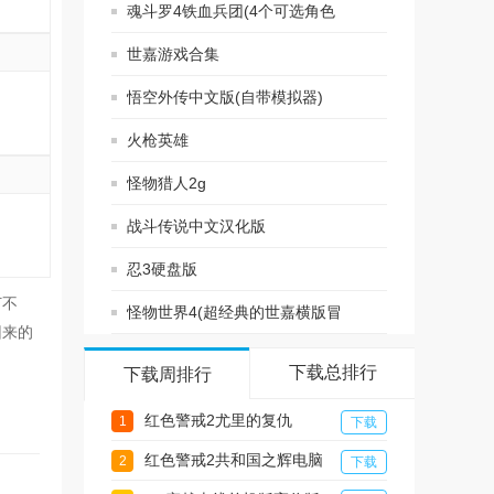
盘版
魂斗罗4铁血兵团(4个可选角色
16种不通风格武器)
世嘉游戏合集
悟空外传中文版(自带模拟器)
火枪英雄
怪物猎人2g
战斗传说中文汉化版
忍3硬盘版
打不
怪物世界4(超经典的世嘉横版冒
回来的
险游戏)
下载总排行
下载周排行
红色警戒2尤里的复仇
1
下载
红色警戒2共和国之辉电脑
2
下载