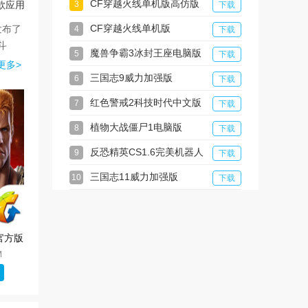
版
CF穿越火线单机版高仿版
款应用
3
下载
CF穿越火线单机版
发布了
4
下载
斗
魔兽争霸3冰封王座电脑版
5
下载
更多>
三国志9威力加强版
6
下载
红色警戒2科技时代中文版
7
下载
植物大战僵尸1电脑版
8
下载
反恐精英CS1.6完美机器人
9
下载
版
三国志11威力加强版
10
下载
官方版
M