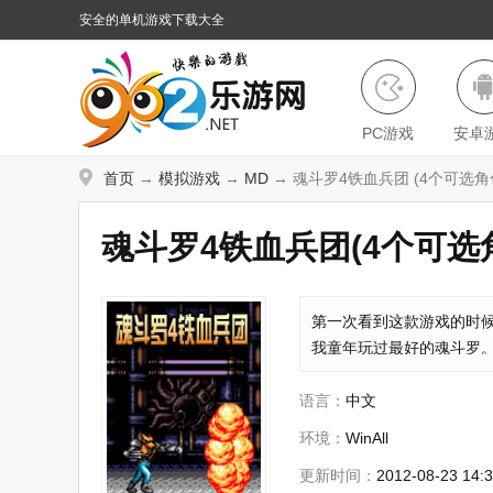
安全的单机游戏下载大全
PC游戏
安卓
首页
→
模拟游戏
→
MD
→ 魂斗罗4铁血兵团 (4个可选角
魂斗罗4铁血兵团
(4个可选
动的泪流满面，曾经寻找了好久都没有找到。这款
第一次看到这款游戏的时候
人都有完全不同风格的子弹，所以光是16种子弹就
我童年玩过最好的魂斗罗。
让人坚持玩下去了。游戏
语言：
中文
环境：
WinAll
更新时间：
2012-08-23 14: