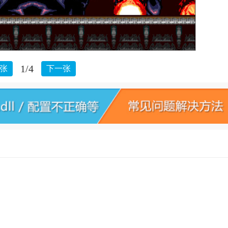
1/4
张
下一张