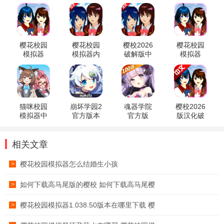
樱花校园
樱花校园
樱校2026
樱花校园
模拟器
模拟器内
破解版中
模拟器
2025破解
置mod菜
文无广告
2026年破
版
单中文版
版
解版
猫咪校园
崩坏学园2
魂器学院
樱校2026
模拟器中
官方版本
官方版
版汉化破
文版
解版
相关文章
樱花校园模拟器怎么结婚生小孩
>
如何下载高马尾版的樱校 如何下载高马尾樱
>
樱花校园模拟器1.038.50版本在哪里下载 樱
>