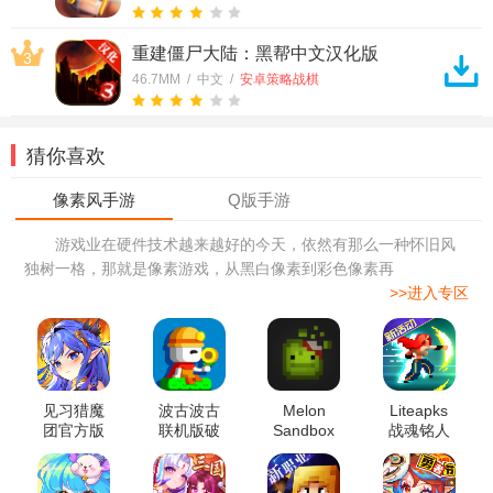
重建僵尸大陆：黑帮中文汉化版
3
46.7MM / 中文 /
安卓策略战棋
猜你喜欢
游戏业在硬件技术越来越好的今天，依然有那么一种怀旧风
独树一格，那就是像素游戏，从黑白像素到彩色像素再
>>进入专区
见习猎魔
波古波古
Melon
Liteapks
团官方版
联机版破
Sandbox
战魂铭人
解版
甜瓜游乐
3.2.2最新
场国际版
破解版