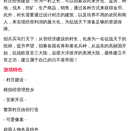
村庄经营建设：作为一村之长，可以招募农民来开荒、盖房，种
地，伐木，挖矿，生产商品，销售，通过各种方式来获得金币。
此外，村长需要通过设计村庄的建筑，以及培养不用的农民和商
人，来实现经营利润的最大化，为征战天下准备足够的资源保
障。
招兵买马打天下：从管经济建设的村长，化身为一名征战天下的
统帅，提升声望，招募各国名将和著名兵种，从远东的高丽国开
始，征战欧亚非三大陆，远渡大洋彼岸的美洲大陆，最终建立不
世之功，建立属于自己的日不落帝国！
游戏特色
- 村庄建设 -
模拟经营理想乡
- 安家开店 -
繁荣村庄由你打造
- 可爱像素 -
超萌人物各具特色