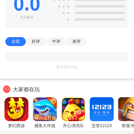
0.0
★
★
★
★
★
0人评分
★
全部
好评
中评
差评
暂无更多评论
大家都在玩
梦幻西游
捕鱼大作战
开心消消乐
交管12123
部落