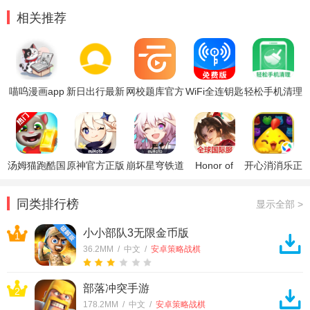
相关推荐
喵呜漫画app
新日出行最新
网校题库官方
WiFi全连钥匙
轻松手机清理
官方版
版
最新版
最新版
最新版
汤姆猫跑酷国
原神官方正版
崩坏星穹铁道
Honor of
开心消消乐正
际服破解版
官方正版
Kings王者荣
版
耀国际服
同类排行榜
显示全部 >
小小部队3无限金币版
1
36.2MM / 中文 /
安卓策略战棋
部落冲突手游
2
178.2MM / 中文 /
安卓策略战棋