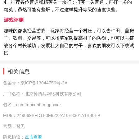
4、推荐各位普通和精英关一块打：打完一关普通，再打一关的
精英，虽然可能有些肝，不过这样提升等级的速度快些。
游戏评测
趣味的像素经营游戏，玩家将经营一个村庄，可以去种田、盖房
子、砍树、交易等，可以招募军队提高村子的防御，也可以去征
战各个村长城镇，发展壮大自己的村子，喜欢的朋友可以下载试
试。
相关信息
备案号：
京ICP备13044756号-2A
厂商名称：
北京翼骑兵网络科技有限公司
包名：
com.tencent.tmgp.xxcz
MD5：
249069BFD1E0F8222A10E3301A1BB0E9
官网：
暂无
隐私协议：
点击查看