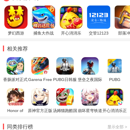
梦幻西游
捕鱼大作战
开心消消乐
交管12123
部落
相关推荐
香肠派对正式
Garena Free
PUBG日韩服
堡垒之夜国际
PUBG
服更新升级最
Fire
版(PUBG
服
MOBILE
新版本
MAX2024
Mobile KR )
2024(Fortnite)
LITE轻量版
2024
Honor of
原神官方正版
汤姆猫跑酷国
崩坏星穹铁道
开心消消乐正
Kings王者荣
际服破解版
官方正版
版
耀国际服
同类排行榜
显示全部 >