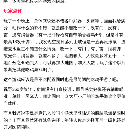
略，体验生死攸关的游戏的快感。
玩家点评
玩了一个晚上，总体来说还不错各种武器，头盔等，画面我给满
分，动作什么的都不错，就是能不能改一下，没有门，没有手
雷，没有消音器（有一把冲锋枪有自带消音器喝4倍，但是才有
最高18发子弹），我发现空投掉落到山坡但是一直再滚滚滚，没
进去水里过不知道什么情况，改一下，有门，有手雷，烟雾弹，
散光弹，消音器，就差不多了，地图够大，人数最多才五十，下
地百分之40遇到人，可以再加大地图，加大人数，玩了这个以后
果断把其他吃鸡游戏删了。
这个游戏应该是最不吃配置同时也是最简陋的吃鸡手游了吧。
视野360度旋转，房间没有门直接进，而且感觉好像还有辅助瞄
准，单排一局50人，相比国内一众大厂小厂的吃鸡手游这个更偏
向休闲。
而且我该说不愧是腾讯入股吗？游戏里登陆送的服装竟然是限时
的？！而且竟然还有战备选择，年轻人你是选择开局一级包还是
开局医药箱呢。