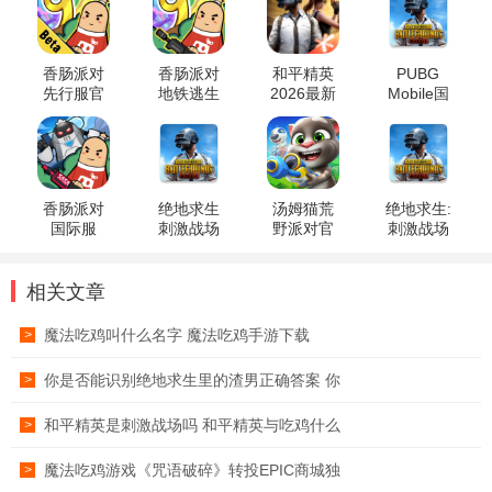
香肠派对
香肠派对
和平精英
PUBG
先行服官
地铁逃生
2026最新
Mobile国
方版
正版免费
版
际服官方
版
版
香肠派对
绝地求生
汤姆猫荒
绝地求生:
国际服
刺激战场
野派对官
刺激战场
国际服
方最新版
(国际服)
pubg
(PUBG
MOBILE)
相关文章
魔法吃鸡叫什么名字 魔法吃鸡手游下载
>
你是否能识别绝地求生里的渣男正确答案 你
>
和平精英是刺激战场吗 和平精英与吃鸡什么
>
魔法吃鸡游戏《咒语破碎》转投EPIC商城独
>