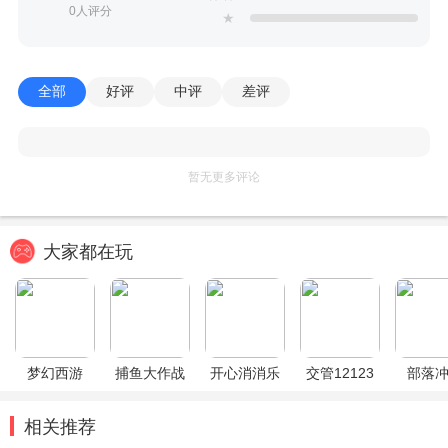
0人评分
★
全部
好评
中评
差评
暂无更多评论
大家都在玩
梦幻西游
捕鱼大作战
开心消消乐
交管12123
部落
相关推荐