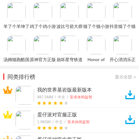
羊了个羊坤了
鸡了个鸡小游
波比弓箭大师
猫了个猫小游
抖音猫了个猫
个坤
戏
游戏
戏
游戏(Created
with
GameMaker)
汤姆猫跑酷国
原神官方正版
崩坏星穹铁道
Honor of
开心消消乐正
际服破解版
官方正版
Kings王者荣
版
耀国际服
同类排行榜
显示全部 >
我的世界基岩版最新版本
1
987.5MM / 中文 /
安卓休闲益智
蛋仔派对官服正版
2
1.98GM / 中文 /
安卓休闲益智