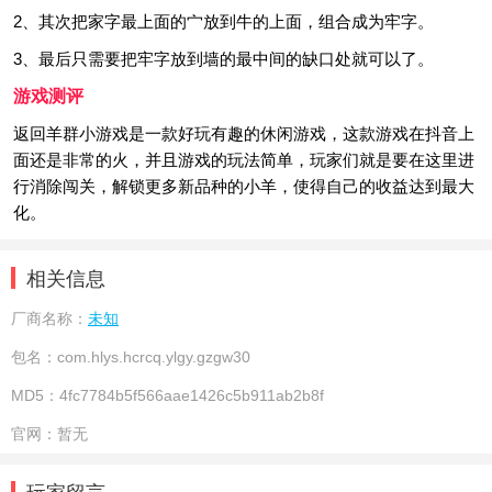
2、其次把家字最上面的宀放到牛的上面，组合成为牢字。
3、最后只需要把牢字放到墙的最中间的缺口处就可以了。
游戏测评
返回羊群小游戏是一款好玩有趣的休闲游戏，这款游戏在抖音上
面还是非常的火，并且游戏的玩法简单，玩家们就是要在这里进
行消除闯关，解锁更多新品种的小羊，使得自己的收益达到最大
化。
相关信息
厂商名称：
未知
包名：
com.hlys.hcrcq.ylgy.gzgw30
MD5：
4fc7784b5f566aae1426c5b911ab2b8f
官网：
暂无