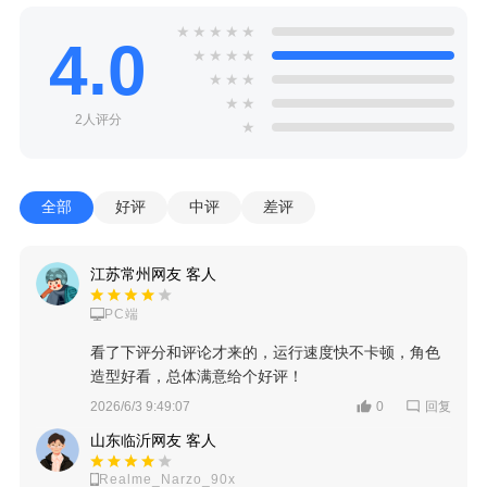
★
★
★
★
★
4.0
★
★
★
★
★
★
★
★
★
2人评分
★
全部
好评
中评
差评
江苏常州网友 客人
PC端
看了下评分和评论才来的，运行速度快不卡顿，角色
造型好看，总体满意给个好评！
回复
2026/6/3 9:49:07
0
山东临沂网友 客人
Realme_Narzo_90x