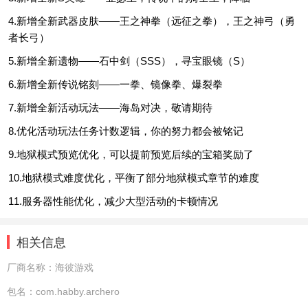
4.新增全新武器皮肤——王之神拳（远征之拳），王之神弓（勇
者长弓）
5.新增全新遗物——石中剑（SSS），寻宝眼镜（S）
6.新增全新传说铭刻——一拳、镜像拳、爆裂拳
7.新增全新活动玩法——海岛对决，敬请期待
8.优化活动玩法任务计数逻辑，你的努力都会被铭记
9.地狱模式预览优化，可以提前预览后续的宝箱奖励了
10.地狱模式难度优化，平衡了部分地狱模式章节的难度
11.服务器性能优化，减少大型活动的卡顿情况
相关信息
厂商名称：
海彼游戏
包名：
com.habby.archero