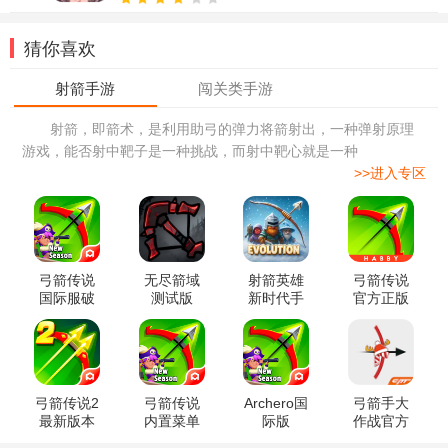
猜你喜欢
射箭，即箭术，是利用助弓的弹力将箭射出，一种弹射原理
游戏，能否射中靶子是一种挑战，而射中靶心就是一种
>>进入专区
弓箭传说
无尽箭域
射箭英雄
弓箭传说
国际服破
测试版
新时代手
官方正版
解版
游官方版
弓箭传说2
弓箭传说
Archero国
弓箭手大
最新版本
内置菜单
际版
作战官方
mod版
版