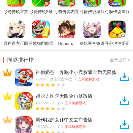
弓箭传说官方
弓箭传说2最
弓箭传说内置
弓箭传说游戏
弓箭传说国服
正版
新版本
菜单mod版
最新版本
原神官方正版
汤姆猫跑酷国
Honor of
崩坏星穹铁道
开心消消乐正
际服破解版
Kings王者荣
官方正版
版
耀国际服
同类排行榜
显示全部 >
神偷奶爸：奔跑小小兵胶囊金币无限修
1
改版
75MM / 多国语言[中文] /
安卓破解游戏
超脱力医院无限金币修改版
2
48.1MM / 中文 /
安卓破解游戏
周刊我的女仆中文去广告版
3
48.3MM / 中文 /
安卓破解游戏