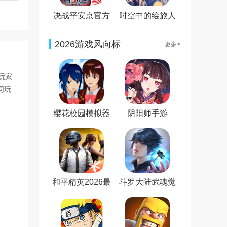
决战平安京官方
时空中的绘旅人
正版
正式版
2026游戏风向标
更多>
玩家
同玩
樱花校园模拟器
阴阳师手游
新服装无广告最
新版
和平精英2026最
斗罗大陆武魂觉
新版
醒免费版