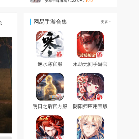
安卓卡牌游戏 / 122.0M /
10.0
开心消消乐正版v1.159 2026
最新版
安卓休闲益智 / 322.2M /
9.9
网易手游合集
论
更多>
大话西游手游官方版v1.1.433
安卓最新版
安卓角色扮演 / 1.98G /
9.7
王者荣耀官方版v2021最新版
安卓角色扮演 / 1.83G /
7.2
逆水寒官服
永劫无间手游官
方版
明日之后官方服
阴阳师应用宝版
本