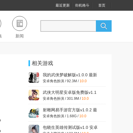
最近更新
街机格斗
首页
集
新闻
相关游戏
我的武侠梦破解版v1.0.0 最新
版
安卓角色扮演 / 92.3M /
10.0
武侠大明星安卓版免费版v1.1
最新版
安卓角色扮演 / 301.9M /
10.0
射雕网易手游官方版v1.0.2 最
新版
安卓角色扮演 / 1.68G /
10.0
%
包晓生英雄传测试版v1.0 安卓
%
版