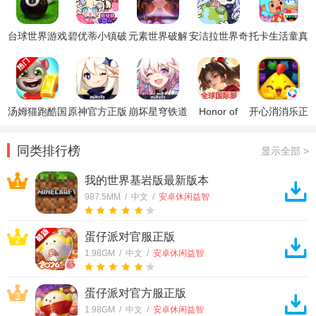
台球世界游戏
碧优蒂小镇破
元素世界破解
安洁拉世界奇
托卡生活童真
解版
版
幻之旅破解版
世界正版
汤姆猫跑酷国
原神官方正版
崩坏星穹铁道
Honor of
开心消消乐正
际服破解版
官方正版
Kings王者荣
版
耀国际服
同类排行榜
显示全部 >
我的世界基岩版最新版本
1
987.5MM / 中文 /
安卓休闲益智
蛋仔派对官服正版
2
1.98GM / 中文 /
安卓休闲益智
蛋仔派对官方服正版
3
1.98GM / 中文 /
安卓休闲益智