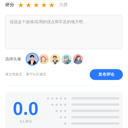
★
★
★
★
★
评分
力荐
选择头像:
发布评论
请文明发言，遵守社区规范
★
★
★
★
★
0.0
★
★
★
★
★
★
★
★
★
0人评分
★