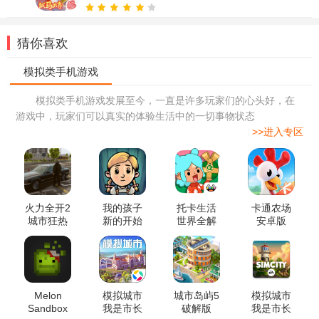
猜你喜欢
模拟类手机游戏发展至今，一直是许多玩家们的心头好，在
游戏中，玩家们可以真实的体验生活中的一切事物状态
>>进入专区
火力全开2
我的孩子
托卡生活
卡通农场
城市狂热
新的开始
世界全解
安卓版
破解版内
破解版
锁版本正
置菜单版
版
Melon
模拟城市
城市岛屿5
模拟城市
Sandbox
我是市长
破解版
我是市长