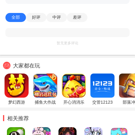
全部
好评
中评
差评
暂无更多评论
大家都在玩
梦幻西游
捕鱼大作战
开心消消乐
交管12123
部落
相关推荐