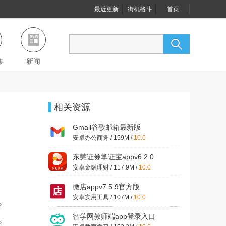
最近更新
街机格斗
首页
集
新闻
相关资源
Gmail谷歌邮箱最新版
v2025.04.06.746103577.Release
安卓办公商务 / 159M /
10.0
东莞证券掌证宝appv6.2.0
安卓金融理财 / 117.9M /
10.0
微店appv7.5.9官方版
安卓实用工具 / 107M /
10.0
%
智学网教师端app登录入口
%
v1.17.2222