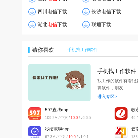
四川电信下载
长沙电信下载
湖北
电信
下载
联通下载
猜你喜欢
手机找工作软件
手机找工作软件
找工作的软件有着很
聘软件，朋友
进入专区>
597直聘app
牧
109.2M / 中文 /
10.0
/ v6.6.5
49.
秒结兼职app
云
67.3M / 中文 /
10.0
/ v1.0.1
138