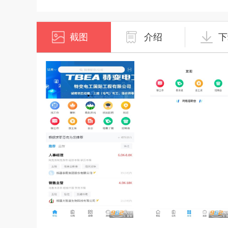
截图
介绍
下