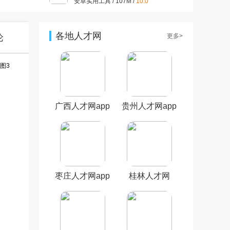
安卓实用工具 / 107M /
10.0
拼多多app官方版v8.8.0 安卓
版
安卓购物优惠 / 24.8M /
9.3
各地人才网
论
更多>
抖音短视频appv37.8.0 最新版
安卓影音视听 / 327.7M /
9.4
小红书app官方版v9.19.0 官方
安卓版
安卓聊天社交 / 154.0M /
9.4
广西人才网app
贵州人才网app
美图秀秀手机版官方版
v10.10.0最新版
安卓摄影摄像 / 174M /
10.0
枣庄人才网app
桂林人才网