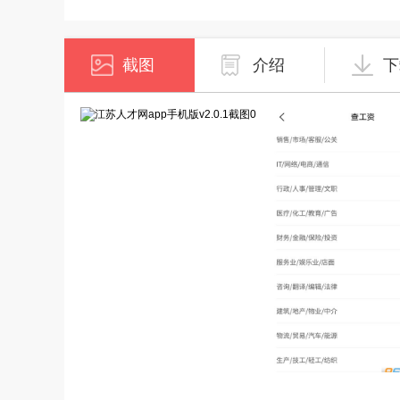
截图
介绍
下