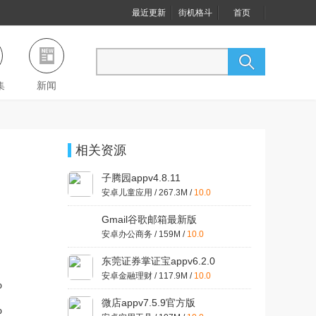
最近更新
街机格斗
首页
集
新闻
相关资源
子腾园appv4.8.11
安卓儿童应用 / 267.3M /
10.0
Gmail谷歌邮箱最新版
v2025.04.06.746103577.Release
安卓办公商务 / 159M /
10.0
东莞证券掌证宝appv6.2.0
安卓金融理财 / 117.9M /
10.0
%
微店appv7.5.9官方版
%