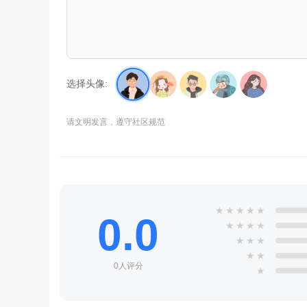
选择头像:
请文明发言，遵守社区规范
★
★
★
★
★
0.0
★
★
★
★
★
★
★
★
★
0人评分
★