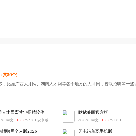
(共80个)
多，比如广西人才网、湖南人才网等各个地方的人才网，智联招聘等一些
通人才网畜牧业招聘软件
哒哒兼职官方版
4M / 中文 /
10.0
/ v7.3.1 安卓版
40.6M / 中文 /
10.0
/ v1.0.1
南招聘网个人版2026
闪电结兼职手机版