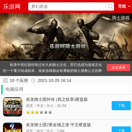
乐游网
导航
骑士游戏
欧美中世纪曾经有过长久的骑士文化，而它也成为游戏文化
点击查看
的一个重大组成副本。很多游戏都会有勇敢的骑士拯救公主的桥
段，骑士游戏就是这样的游戏类型，讲述这个伟大的骑士排除万
10
个应用
2021-10-25 16:14
难打败恶势力并拯救公主或者国民与险境的故事。
骑士游戏大多数是角色扮演游戏类型，玩家将扮演角色背景
电脑应用
有所差异的骑士，男女性别都有可能。比较著名的骑士游戏就包
炎龙骑士团外传 (风之纹章)硬盘版
括《炎龙骑士图》、《骑马与砍杀》以及一个动作类的系列《暗
下载
语言：中文 / 大小：26.1M
黑血统》！
其他
骑士
推荐：
中世纪骑士游戏
炎龙骑士团2黄金城之迷 中文硬盘版
下载
语言：中文 / 大小：5.6M