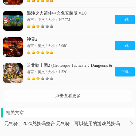
混沌之力简体中文免安装版 v1.0
下载
语言：中文 / 大小：167.7M
神界2
下载
语言：英文 / 大小：5.06G
暗龙骑士团2 (Grotesque Tactics 2：Dungeons &
Donuts)硬盘版
下载
语言：英文 / 大小：1.52G
点击查看更多
相关文章
元气骑士2020兑换码整合 元气骑士可以使用的游戏兑换码
大全