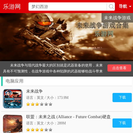
乐游网
导航
未来战争游戏
未来战争与现代战争最大的区别就是武器装备的使用，未来
点击查看
具有不可预测性，在战争游戏中各种陷阱的武器能够给战斗带来
非常大的影响。
电脑应用
对军事战争感兴趣的玩家可能会比较容易喜欢上战争了游戏
作品，其实有些作品非常值得一试，想光晕系列，可以带来非常
未来战争
好的游戏体验。
下载
语言：英文 / 大小：173.9M
其他
战争
推荐：
盟军敢死队
风云天下重燃手游
战争模拟游戏
战争单机游戏
钢铁雄心
偷袭珍珠港游戏
南北战争游戏
联盟：未来之战 (Alliance - Future Combat)硬盘
战火兄弟连
版
下载
语言：英文 / 大小：289M