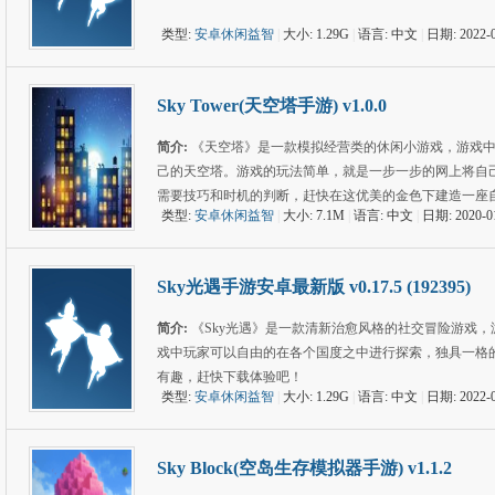
类型:
安卓休闲益智
|
大小: 1.29G
|
语言: 中文
|
日期: 2022-0
Sky Tower(天空塔手游) v1.0.0
简介:
《天空塔》是一款模拟经营类的休闲小游戏，游戏
己的天空塔。游戏的玩法简单，就是一步一步的网上将自
需要技巧和时机的判断，赶快在这优美的金色下建造一座
类型:
安卓休闲益智
|
大小: 7.1M
|
语言: 中文
|
日期: 2020-0
Sky光遇手游安卓最新版 v0.17.5 (192395)
简介:
《Sky光遇》是一款清新治愈风格的社交冒险游戏
戏中玩家可以自由的在各个国度之中进行探索，独具一格
有趣，赶快下载体验吧！
类型:
安卓休闲益智
|
大小: 1.29G
|
语言: 中文
|
日期: 2022-0
Sky Block(空岛生存模拟器手游) v1.1.2