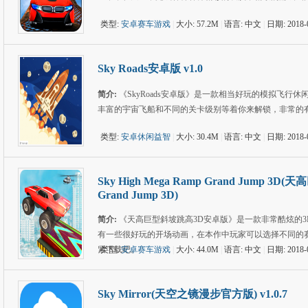
类型:
安卓赛车游戏
|
大小: 57.2M
|
语言: 中文
|
日期: 2018-
Sky Roads安卓版 v1.0
简介:
《SkyRoads安卓版》是一款相当好玩的模拟飞
丰富的宇宙飞船和不同的关卡级别等着你来解锁，非常的
类型:
安卓休闲益智
|
大小: 30.4M
|
语言: 中文
|
日期: 2018-
Sky High Mega Ramp Grand Jump 3D
Grand Jump 3D)
简介:
《天高巨型斜坡跳高3D安卓版》是一款非常酷炫的
有一些很好玩的开场动画，在本作中玩家可以选择不同的
紧下载吧。
类型:
安卓赛车游戏
|
大小: 44.0M
|
语言: 中文
|
日期: 2018-
Sky Mirror(天空之镜漫步官方版) v1.0.7