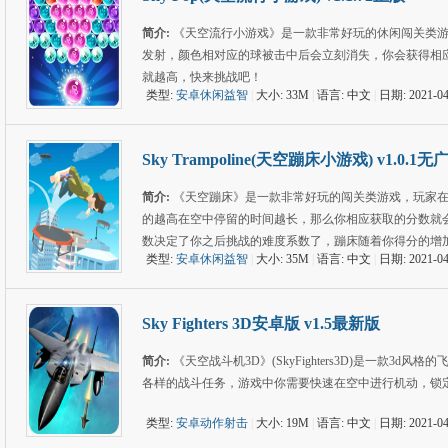
简介:
《天空流行小游戏》是一款非常好玩的休闲闯关类
发射，颜色相对应的球被击中后会立刻消失，你会获得相
就越高，快来挑战吧！
类型:
安卓休闲益智
|
大小: 33M
|
语言: 中文
|
日期: 2021-04
Sky Trampoline(天空蹦床小游戏) v1.0.1无
简介:
《天空蹦床》是一款非常好玩的闯关类游戏，玩家
的越高在空中停留的时间越长，那么你相应获取的分数就
数决定了你之后挑战的难度系数了，蹦床随着你得分的增
类型:
安卓休闲益智
|
大小: 35M
|
语言: 中文
|
日期: 2021-04
Sky Fighters 3D安卓版 v1.5最新版
简介:
《天空战斗机3D》(SkyFighters3D)是一款
各样的战斗任务，游戏中你需要快速在空中进行机动，锁
类型:
安卓动作射击
|
大小: 19M
|
语言: 中文
|
日期: 2021-04