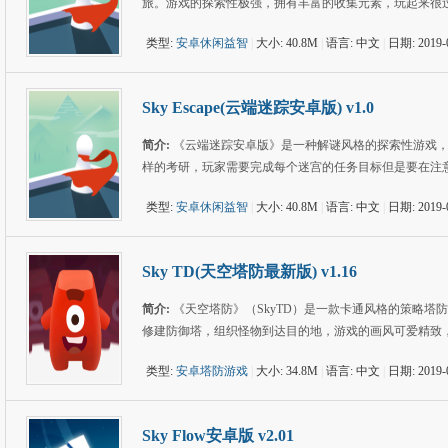
旅。游戏的探索性极强，拥有丰富的收集元素，玩起来很
类型:
安卓休闲益智
|
大小: 40.8M
|
语言: 中文
|
日期: 2019-
Sky Escape(云端迷踪安卓版) v1.0
简介:
《云端迷踪安卓版》是一种解谜风格的探索性游戏
样的考研，玩家需要完成每个迷宫的任务目标但是要在注
类型:
安卓休闲益智
|
大小: 40.8M
|
语言: 中文
|
日期: 2019-
Sky TD(天空塔防最新版) v1.16
简介:
《天空塔防》（SkyTD）是一款卡通风格的策略
修建防御塔，组织怪物到达目的地，游戏的画风可爱精致
类型:
安卓塔防游戏
|
大小: 34.8M
|
语言: 中文
|
日期: 2019-
Sky Flow安卓版 v2.01