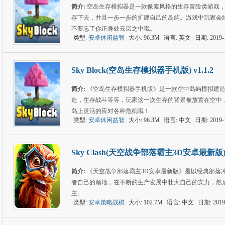
简介:
空岛生存模拟器是一款像素风格的生存冒险类游戏
存下去，并且一步一步的扩建自己的岛屿。游戏中玩家会
不要忘了你正身处云层之中哦。
类型:
安卓休闲益智
|
大小: 96.3M
|
语言: 英文
|
日期: 2019-
Sky Block(空岛生存模拟器手机版) v1.1.2
简介:
《空岛生存模拟器手机版》是一款空中岛屿模拟建
造，生存战斗等等，玩家这一次生存的背景被放置在空中
岛上灵活的应对各种危机哦！
类型:
安卓休闲益智
|
大小: 96.3M
|
语言: 中文
|
日期: 2019-
Sky Clash(天空战争部落霸主3D安卓最新版) v1
简介:
《天空战争部落霸主3D安卓最新版》是以经典部落
者自己的领地，在不断的生产发展中壮大自己的实力，然
主。
类型:
安卓策略战棋
|
大小: 102.7M
|
语言: 中文
|
日期: 2019