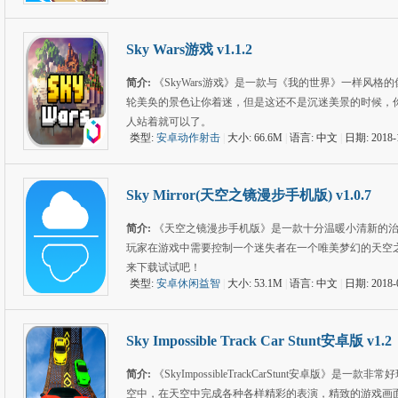
Sky Wars游戏 v1.1.2
简介:
《SkyWars游戏》是一款与《我的世界》一样风
轮美奂的景色让你着迷，但是这还不是沉迷美景的时候，
人站着就可以了。
类型:
安卓动作射击
|
大小: 66.6M
|
语言: 中文
|
日期: 2018-
Sky Mirror(天空之镜漫步手机版) v1.0.7
简介:
《天空之镜漫步手机版》是一款十分温暖小清新的
玩家在游戏中需要控制一个迷失者在一个唯美梦幻的天空
来下载试试吧！
类型:
安卓休闲益智
|
大小: 53.1M
|
语言: 中文
|
日期: 2018-
Sky Impossible Track Car Stunt安卓版 v1.2
简介:
《SkyImpossibleTrackCarStunt安卓
空中，在天空中完成各种各样精彩的表演，精致的游戏画