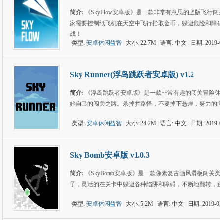
简介:
《SkyFlow安卓版》是一款非常有意思的竖版飞
家需要控制纸飞机在天空中飞行拾取金币，躲避危险和障
战！
类型:
安卓休闲益智
|
大小: 22.7M
|
语言: 中文
|
日期: 2019-
Sky Runner(浮岛跳跃者安卓版) v1.2
简介:
《浮岛跳跃者安卓版》是一款非常有趣的闯关冒险
始自己的闯关之路。杀掉拦路怪，不要掉下悬崖，努力的
类型:
安卓休闲益智
|
大小: 24.2M
|
语言: 中文
|
日期: 2019-
Sky Bomb安卓版 v1.0.3
简介:
《SkyBomb安卓版》是一款像素复古画风滑板闯
子，灵活的在关卡中躲避各种陷阱和障碍，不断地翻转，
类型:
安卓休闲益智
|
大小: 5.2M
|
语言: 中文
|
日期: 2019-0