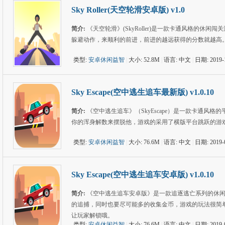
Sky Roller(天空轮滑安卓版) v1.0
简介:
《天空轮滑》(SkyRoller)是一款卡通风格的
躲避动作，来顺利的前进，前进的越远获得的分数就越高
类型:
安卓休闲益智
|
大小: 52.8M
|
语言: 中文
|
日期: 2019-
Sky Escape(空中逃生追车最新版) v1.0.10
简介:
《空中逃生追车》（SkyEscape）是一款卡通
你的浑身解数来摆脱他，游戏的采用了横版平台跳跃的游
类型:
安卓休闲益智
|
大小: 76.6M
|
语言: 中文
|
日期: 2019-
Sky Escape(空中逃生追车安卓版) v1.0.10
简介:
《空中逃生追车安卓版》是一款追逐逃亡系列的休
的追捕，同时也要尽可能多的收集金币，游戏的玩法很简
让玩家解锁哦。
类型:
安卓休闲益智
|
大小: 76.6M
|
语言: 中文
|
日期: 2019-