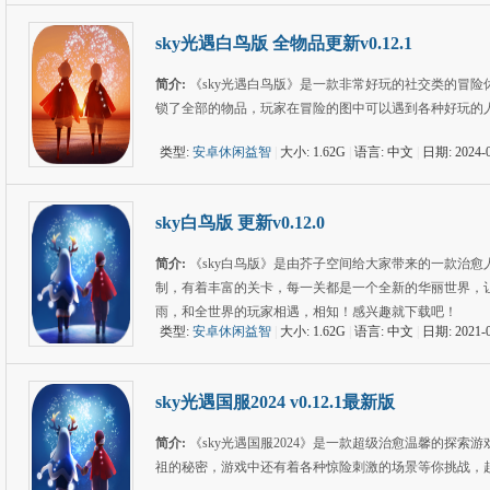
sky光遇白鸟版 全物品更新v0.12.1
简介:
《sky光遇白鸟版》是一款非常好玩的社交类的冒
锁了全部的物品，玩家在冒险的图中可以遇到各种好玩的
类型:
安卓休闲益智
|
大小: 1.62G
|
语言: 中文
|
日期: 2024-0
sky白鸟版 更新v0.12.0
简介:
《sky白鸟版》是由芥子空间给大家带来的一款治
制，有着丰富的关卡，每一关都是一个全新的华丽世界，
雨，和全世界的玩家相遇，相知！感兴趣就下载吧！
类型:
安卓休闲益智
|
大小: 1.62G
|
语言: 中文
|
日期: 2021-0
sky光遇国服2024 v0.12.1最新版
简介:
《sky光遇国服2024》是一款超级治愈温馨的探
祖的秘密，游戏中还有着各种惊险刺激的场景等你挑战，