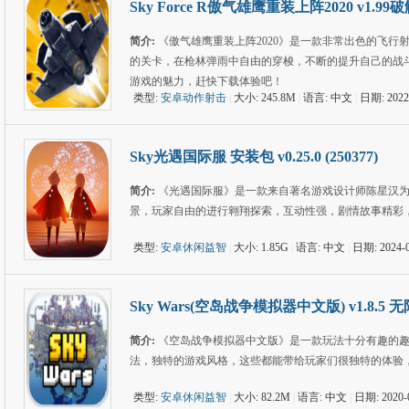
Sky Force R傲气雄鹰重装上阵2020 v1.99
简介:
《傲气雄鹰重装上阵2020》是一款非常出色的飞
的关卡，在枪林弹雨中自由的穿梭，不断的提升自己的战
游戏的魅力，赶快下载体验吧！
类型:
安卓动作射击
|
大小: 245.8M
|
语言: 中文
|
日期: 2022
Sky光遇国际服 安装包 v0.25.0 (250377)
简介:
《光遇国际服》是一款来自著名游戏设计师陈星汉
景，玩家自由的进行翱翔探索，互动性强，剧情故事精彩
类型:
安卓休闲益智
|
大小: 1.85G
|
语言: 中文
|
日期: 2024-0
Sky Wars(空岛战争模拟器中文版) v1.8.5 
简介:
《空岛战争模拟器中文版》是一款玩法十分有趣的
法，独特的游戏风格，这些都能带给玩家们很独特的体验
类型:
安卓休闲益智
|
大小: 82.2M
|
语言: 中文
|
日期: 2020-