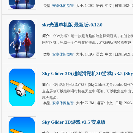
类型:
安卓休闲益智
|
大小: 1.62G
|
语言: 中文
|
日期: 2024-0
sky光遇单机版 最新版v0.12.0
简介:
《sky光遇》是一款超有趣的治愈探索游戏，在这
同的区域，完成一个个有趣的挑战，游戏的玩法轻松有趣
类型:
安卓休闲益智
|
大小: 1.62G
|
语言: 中文
|
日期: 2021-0
Sky Glider 3D(超能滑翔机3D游戏) v3.5 (Sky G
简介:
《超能滑翔机3D游戏》(SkyGlider3D)是vo
点击屏幕可以控制滑行机在天空中滑翔，可以收集空中出
就会越多。
类型:
安卓休闲益智
|
大小: 72.7M
|
语言: 中文
|
日期: 2020-
Sky Glider 3D游戏 v3.5 安卓版