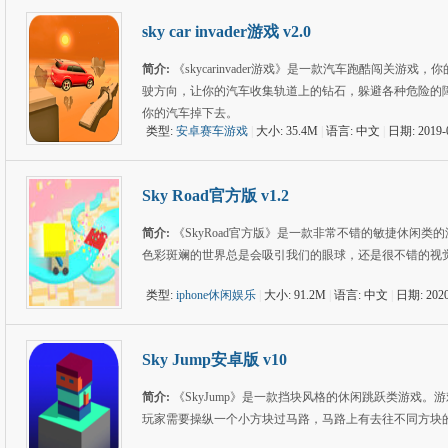
sky car invader游戏 v2.0
简介:
《skycarinvader游戏》是一款汽车跑酷闯关
驶方向，让你的汽车收集轨道上的钻石，躲避各种危险的
你的汽车掉下去。
类型:
安卓赛车游戏
|
大小: 35.4M
|
语言: 中文
|
日期: 2019-
Sky Road官方版 v1.2
简介:
《SkyRoad官方版》是一款非常不错的敏捷休闲
色彩斑斓的世界总是会吸引我们的眼球，还是很不错的视
类型:
iphone休闲娱乐
|
大小: 91.2M
|
语言: 中文
|
日期: 2020
Sky Jump安卓版 v10
简介:
《SkyJump》是一款挡块风格的休闲跳跃类游戏
玩家需要操纵一个小方块过马路，马路上有去往不同方块