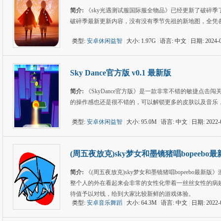
简介:
《sky光遇测试服国际服全物品》已经更新了破碎季了，这是
破碎季最新更新内容，没有没有季节先祖的新地图，全凭
类型:
安卓休闲益智
|
大小: 1.97G
|
语言: 中文
|
日期: 2024-0
Sky Dance官方版 v0.1 最新版
简介:
《SkyDance官方版》是一款非常不错的敏捷点
的操作感也还是很不错的，可以解锁更多的皮肤以及音乐
类型:
安卓休闲益智
|
大小: 95.0M
|
语言: 中文
|
日期: 2022-
(周五夜放克)sky梦女和墨镜猪唱bopeebo
简介:
《(周五夜放克)sky梦女和墨镜猪唱bopeebo最
整个人的外在看起来会非常的女性化带着一丝丝女性的病娇
待值予以对线，给到大家比较新鲜的游戏体验。
类型:
安卓音乐舞蹈
|
大小: 64.3M
|
语言: 中文
|
日期: 2022-