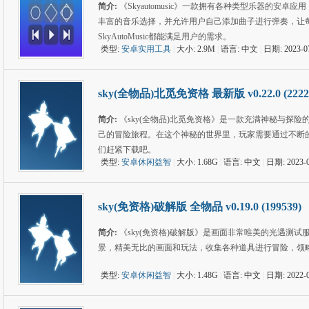
简介:
《Skyautomusic》一款拥有各种类型乐器的
丰富的音乐选择，并允许用户自己添加曲子进行弹奏，让
SkyAutoMusic都能满足用户的需求。
类型:
安卓实用工具
|
大小: 2.9M
|
语言: 中文
|
日期: 2023-0
sky(全物品)北觅免资格 最新版 v0.22.0 (2222
简介:
《sky(全物品)北觅免资格》是一款充满神秘与探
己的冒险旅程。在这个神秘的世界里，玩家需要通过不断
们赶紧下载吧。
类型:
安卓休闲益智
|
大小: 1.68G
|
语言: 中文
|
日期: 2023-0
sky(免资格)破解版 全物品 v0.19.0 (199539)
简介:
《sky(免资格)破解版》是画面非常唯美的光遇测
景，精美无比的画面和玩法，收集各种道具进行冒险，领
类型:
安卓休闲益智
|
大小: 1.48G
|
语言: 中文
|
日期: 2022-0