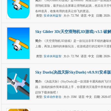
简介:
《SkyGlider3D游戏》是voodoo厂商推出
滑翔机冒险，最开始点击屏幕让滑翔机起跳，然后在天空
各种道具，收集有用的道具让你飞的更远。
类型:
安卓休闲益智
|
大小: 72.7M
|
语言: 中文
|
日期: 2020-
Sky Glider 3D(天空滑翔机3D游戏) v3.5 破
简介:
《天空滑翔机3D游戏》是一款玩法非常不错的趣味休
上瘾，再加上独特的体验玩法，在游戏进行的过程中只需
类型:
安卓休闲益智
|
大小: 72.7M
|
语言: 中文
|
日期: 2020-
Sky Duels(决战天际SkyDuels) v0.9.91安卓版
简介:
《决战天际》(SkyDuels)是一款清新卡通风格
战，游戏的操作简单容易上手，你需要消灭场景中所有的
赶快下载体验吧！
类型:
安卓动作射击
|
大小: 35M
|
语言: 中文
|
日期: 2020-07