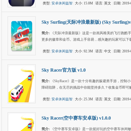
类型:
安卓休闲益智
|
大小: 15.0M
|
语言: 英文
|
日期: 2019-
Sky Surfing(天际冲浪最新版) (Sky Surfing)v1
简介:
《天际冲浪最新版》这是一款画风唯美的飞行跑酷
更多的徽章和金币。游戏上手容易，感兴趣的玩家可以下
类型:
安卓休闲益智
|
大小: 92.3M
|
语言: 中文
|
日期: 2019-
Sky Racer官方版 v1.0
简介:
《SkyRacer》是一款十分有趣的躲避类手游，
障碍陷阱，在无尽的挑战中你能坚持多久？收集金币即可
类型:
安卓休闲益智
|
大小: 25.3M
|
语言: 英文
|
日期: 2019-
Sky Racer(空中赛车安卓版) v1.0.0
简介:
《空中赛车安卓版》是一款挺好玩的空中赛车休闲