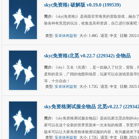
sky(免资格) 破解版 v0.19.0 (199539)
简介:
《sky(免资格)》是画面非常唯美的冒险游戏，融
验各种有意思的玩法，收集道具和资源，自己进行探索吧
类型:
安卓休闲益智
|
大小: 1.48G
|
语言: 中文
|
日期: 2022-0
sky(免资格)北觅 v0.22.7 (229342) 全物品
简介:
《sky》又名《光遇》，是一款融入了社交，冒险
柔和的音乐，广阔的地图和场景，玩家可以在游戏里面寻
等，十分自由！
类型:
安卓休闲益智
|
大小: 1.72G
|
语言: 中文
|
日期: 2023-1
sky免资格测试服全物品 北觅v0.22.7 (229342
简介:
《sky免资格测试服全物品》是由玩家北觅自制的s
家可以在这个全新的世界里面来一次未知的相遇，享受浮
版本可以让大家免资格体验测试服的内容，有兴趣就来下
类型:
安卓休闲益智
|
大小: 1.72G
|
语言: 中文
|
日期: 2023-1