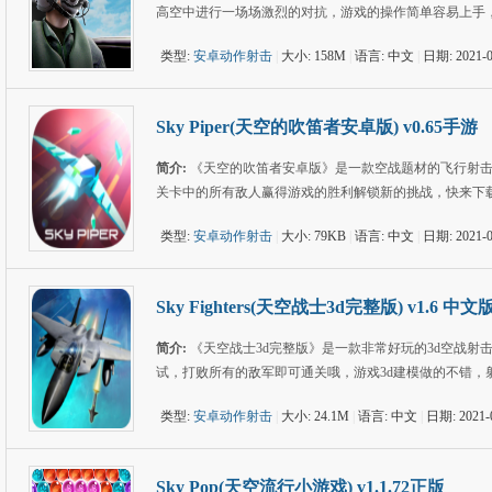
高空中进行一场场激烈的对抗，游戏的操作简单容易上手
类型:
安卓动作射击
|
大小: 158M
|
语言: 中文
|
日期: 2021-0
Sky Piper(天空的吹笛者安卓版) v0.65手游
简介:
《天空的吹笛者安卓版》是一款空战题材的飞行射
关卡中的所有敌人赢得游戏的胜利解锁新的挑战，快来下
类型:
安卓动作射击
|
大小: 79KB
|
语言: 中文
|
日期: 2021-0
Sky Fighters(天空战士3d完整版) v1.6 中文
简介:
《天空战士3d完整版》是一款非常好玩的3d空战
试，打败所有的敌军即可通关哦，游戏3d建模做的不错，
类型:
安卓动作射击
|
大小: 24.1M
|
语言: 中文
|
日期: 2021-
Sky Pop(天空流行小游戏) v1.1.72正版