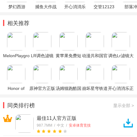
梦幻西游
捕鱼大作战
开心消消乐
交管12123
部落
相关推荐
MelonPlayground
LR调色滤镜
黄苹果免费短
动漫共和国官
调色Lr滤镜大
官方正版
大师官方版
剧app官方版
方版正版
师官方版
Honor of
原神官方正版
汤姆猫跑酷国
崩坏星穹铁道
开心消消乐正
Kings王者荣
际服破解版
官方正版
版
耀国际服
同类排行榜
显示全部 >
最佳11人官方正版
1
987.7MM / 中文 /
安卓体育竞技