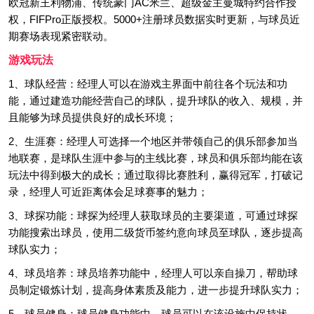
欧冠新王利物浦、传统豪门AC米兰、超级金主曼城特约合作授
权，FIFPro正版授权。5000+注册球员数据实时更新，与球员近
期赛场表现紧密联动。
游戏玩法
1、球队经营：经理人可以在游戏主界面中前往各个玩法和功
能，通过建造功能经营自己的球队，提升球队的收入、规模，并
且能够为球员提供良好的成长环境；
2、生涯赛：经理人可选择一个地区并带领自己的俱乐部参加当
地联赛，是球队生涯中参与的主线比赛，球员和俱乐部均能在该
玩法中得到极大的成长；通过取得比赛胜利，赢得冠军，打破记
录，经理人可近距离体会足球赛事的魅力；
3、球探功能：球探为经理人获取球员的主要渠道，可通过球探
功能搜索出球员，使用二级货币签约意向球员至球队，逐步提高
球队实力；
4、球员培养：球员培养功能中，经理人可以亲自操刀，帮助球
员制定锻炼计划，提高身体素质及能力，进一步提升球队实力；
5、球员健身：球员健身功能中，球员可以在该设施中保持状