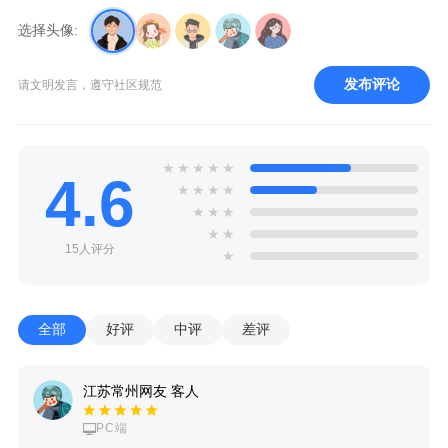
选择头像:
发布评论
请文明发言，遵守社区规范
★
★
★
★
★
4.6
★
★
★
★
★
★
★
★
★
15人评分
★
全部
好评
中评
差评
江苏常州网友 客人
PC端