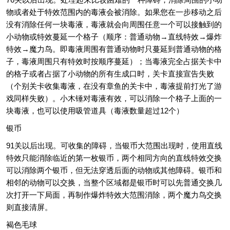
物或者处于特效范围内的毒液会被消除。如果您在一步移动之后
没有消除任何一块毒液，毒液就会向周围任意一个可以接触到的
小动物或特效蔓延一个格子（顺序：普通动物→直线特效→爆炸
特效→魔力鸟。即毒液周围有普通动物时只蔓延到普通动物的格
子，毒液周围只有特效时按顺序蔓延）；当毒液完全占据关卡中
的格子或者占据了小动物的所有生成口时，关卡直接宣告失败
（个别关卡收集毒液，在没有章鱼的关卡中，毒液提前打光了游
戏同样失败）。小木锤对毒液有效，可以消除一个格子上面的一
块毒液，也可以使用吸管道具（毒液数量超过12个）
银币
91关以后出现。可收集的障碍，当银币大范围出现时，使用直线
特效只能消除临近的第一枚银币，两个相同方向的直线特效交换
可以消除两个银币，但无法穿透后面的动物或其他障碍。银币和
相邻的动物可以交换，当整个区域都是银币时可以先普通交换几
次打开一下局面，再制作爆炸特效大范围消除，两个魔力鸟交换
则直接清屏。
褐色毛球