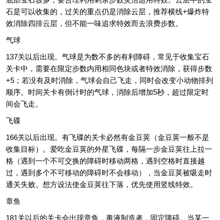
石是可以收集的，过关的重点仍是消除云层，推荐横线+爆炸特
效消除四排云层，但不能一味追求特效而去浪费步数。
气球
137关以后出现。气球是为数不多的有利障碍，常见于收集宝石
关卡中，需要在限定步数内用相同色块或者特效消除，获得步数
+5；若没有及时消除，气球会自己飞走，同时会改变小动物排列
顺序。时间关卡有倒计时的气球，消除后增加5秒，超过限定时
间会飞走。
飞碟
166关以后出现。有飞碟的关卡必然有金豆荚（金豆荚一般不是
收集目标）。爱吃金豆荚的外星飞碟，每隔一步金豆荚往上拉一
格（遇到一个不可交换的障碍时移动两格，遇到空格时直接越
过，遇到多个不可移动的障碍时不会移动），当金豆荚被吸走时
通关失败。想方设法使金豆荚往下落，优先使用竖线特效。
章鱼
181关以后的关卡会出现章鱼，毒液制造者，固定障碍。当某一