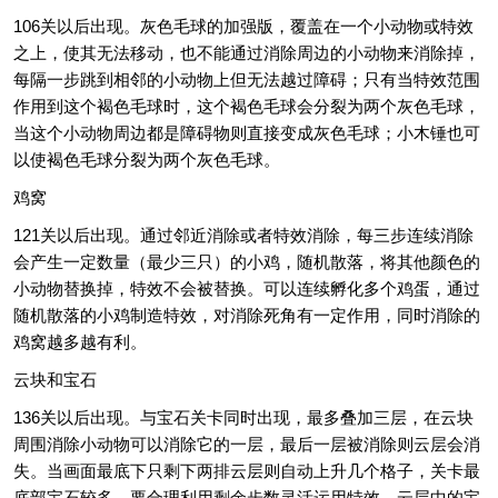
106关以后出现。灰色毛球的加强版，覆盖在一个小动物或特效
之上，使其无法移动，也不能通过消除周边的小动物来消除掉，
每隔一步跳到相邻的小动物上但无法越过障碍；只有当特效范围
作用到这个褐色毛球时，这个褐色毛球会分裂为两个灰色毛球，
当这个小动物周边都是障碍物则直接变成灰色毛球；小木锤也可
以使褐色毛球分裂为两个灰色毛球。
鸡窝
121关以后出现。通过邻近消除或者特效消除，每三步连续消除
会产生一定数量（最少三只）的小鸡，随机散落，将其他颜色的
小动物替换掉，特效不会被替换。可以连续孵化多个鸡蛋，通过
随机散落的小鸡制造特效，对消除死角有一定作用，同时消除的
鸡窝越多越有利。
云块和宝石
136关以后出现。与宝石关卡同时出现，最多叠加三层，在云块
周围消除小动物可以消除它的一层，最后一层被消除则云层会消
失。当画面最底下只剩下两排云层则自动上升几个格子，关卡最
底部宝石较多，要合理利用剩余步数灵活运用特效。云层中的宝