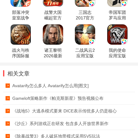
部落冲突
战警大国
三国志
帝国军团
皇室战争
崛起官方
2017官方
罗马应用
官方正版
版
正版
宝版本
战火与秩
诸王黎明
二战风云2
我的使命
序国际服
2026最新
应用宝版
应用宝版
版
本
相关文章
Avatarify怎么多人 Avatarify怎么用[图文]
>
Gameloft策略新作《帕克斯新星》预告视频公布
>
《战地5》大逃杀模式要来 DICE表示传统多人仍是核心
>
《沙丘》系列游戏正在研发 包含多人开放世界新作
>
《除暴战警3》多人破坏地带模式采用5V5玩法
>