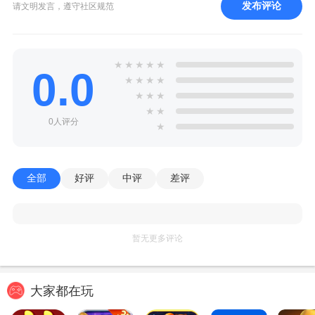
发布评论
请文明发言，遵守社区规范
★
★
★
★
★
0.0
★
★
★
★
★
★
★
★
★
0人评分
★
全部
好评
中评
差评
暂无更多评论
大家都在玩