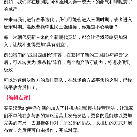
例如，我们将在删测期间体验到大秦一统天下的豪气和睥睨寰宇
的威严。
未来当我们进行赛季迭代，我们可能会进入三国时期，或者进入
唐宋时期。嬴政曹操李世民三强碰撞，你难道不心动嘛？
每一次朝代更新带来的全新朝代英雄，都会让游戏策略更加深
入，让战斗变得更加“具有创意”。
例如我们的“战国四雄枪”阵容，在获得了新的三国武将“赵云”之
后，可以转变为“爆杀枪”阵容，完全抛弃防守能力，将进攻做到
极致！
可以迅速解决敌方的后排部队，在战场前方战事焦灼之时，已经
踏平敌方后排了。
【编辑点评】
秦皇汉武slg手游创新的加入了挂机功能和模拟经营玩法，让玩家
们不单纯在参与多的策略运营上发光发热，更多的是能够以更加
完美的布局，去迎接各种对手所发起的挑战，以挂机的方式开展
布置，之后便可自由操作，完成对弈。