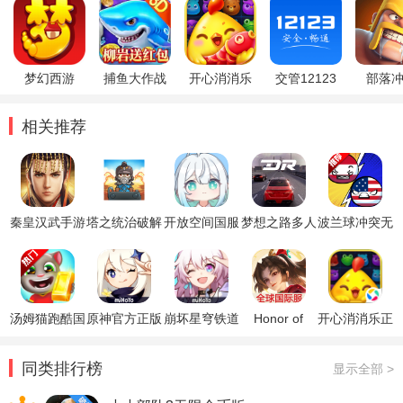
梦幻西游
捕鱼大作战
开心消消乐
交管12123
部落
相关推荐
秦皇汉武手游
塔之统治破解
开放空间国服
梦想之路多人
波兰球冲突无
版
内测版
游戏汉化版无
限金币版内置
限金币版
菜单版
汤姆猫跑酷国
原神官方正版
崩坏星穹铁道
Honor of
开心消消乐正
际服破解版
官方正版
Kings王者荣
版
耀国际服
同类排行榜
显示全部 >