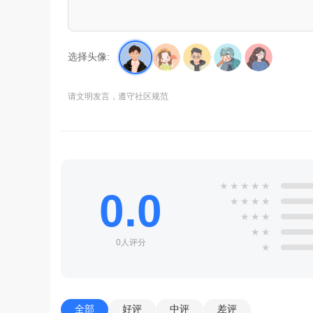
选择头像:
请文明发言，遵守社区规范
★
★
★
★
★
0.0
★
★
★
★
★
★
★
★
★
0人评分
★
全部
好评
中评
差评