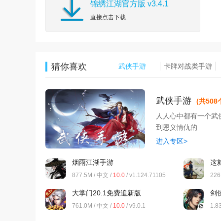
锦绣江湖官方版 v3.4.1
直接点击下载
猜你喜欢
武侠手游
卡牌对战类手游
武侠手游
(共508
人人心中都有一个武
到恩义情仇的
进入专区>
烟雨江湖手游
这
877.5M / 中文 /
10.0
/ v1.124.71105
226
最新版
大掌门20.1免费追新版
剑
761.0M / 中文 /
10.0
/ v9.0.1
1.8