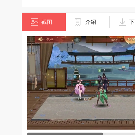
截图
介绍
下