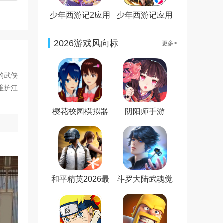
少年西游记2应用
少年西游记应用
宝版本
宝版本
2026游戏风向标
更多>
的武侠
维护江
樱花校园模拟器
阴阳师手游
新服装无广告最
新版
和平精英2026最
斗罗大陆武魂觉
新版
醒免费版