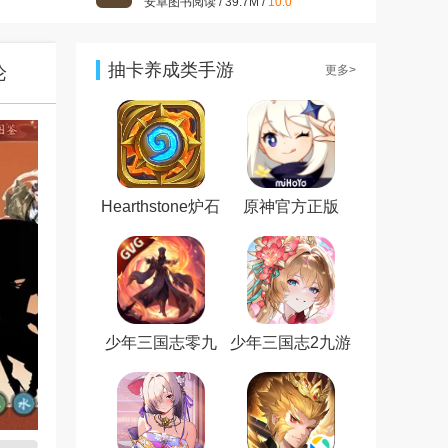
安卓图书阅读 / 39.7M /
10.0
开心消消乐正版v1.157 2026
最新版
安卓休闲益智 / 322.2M /
9.9
抽卡养成类手游
论
更多>
大话西游手游官方版v1.1.433
安卓最新版
安卓角色扮演 / 1.98G /
9.7
王者荣耀官方版v2021最新版
安卓角色扮演 / 1.83G /
7.2
Hearthstone炉石
原神官方正版
传说国际服手机
版
少年三国志零九
少年三国志2九游
游版
版本