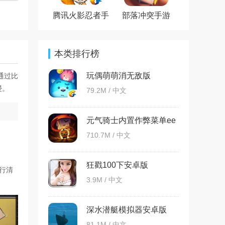
腾讯火影忍者手
部落冲突手游
游官方版
本类排行榜
玩偶萌萌消无敌版
通过比
浸。
79.2M / 中文
元气骑士内置作弊菜单ee
版
710.7M / 中文
狂戳100下安卓版
行清
3.9M / 中文
深水潜艇模拟器安卓版
81.1M / 中文