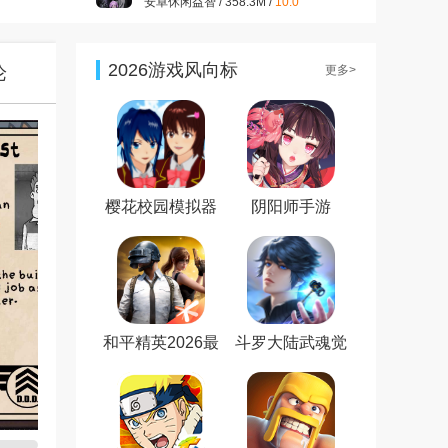
安卓休闲益智 / 358.3M /
10.0
开心消消乐正版v1.157 2026
最新版
安卓休闲益智 / 322.2M /
9.9
2026游戏风向标
论
更多>
大话西游手游官方版v1.1.433
安卓最新版
安卓角色扮演 / 1.98G /
9.7
王者荣耀官方版v2021最新版
安卓角色扮演 / 1.83G /
7.2
樱花校园模拟器
阴阳师手游
新服装无广告最
新版
和平精英2026最
斗罗大陆武魂觉
新版
醒免费版