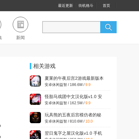
最近更新
街机格斗
首页
集
新闻
相关游戏
夏莱的午夜后宫2游戏最新版本
v0.1.7 正式版
安卓休闲益智 / 186.6M /
9.9
怪胎马戏团中文汉化版v1.0 安
卓版
安卓休闲益智 / 162.5M /
9.9
玩具熊的五夜后宫模仿者的秘
密恐怖游戏v0.0.1 最新版
安卓休闲益智 / 810.6M /
10.0
%
翌日鬼字之屋汉化版v1.0 手机
%
版