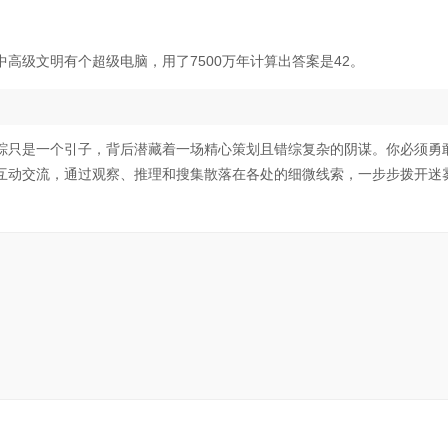
高级文明有个超级电脑，用了7500万年计算出答案是42。
踪只是一个引子，背后潜藏着一场精心策划且错综复杂的阴谋。你必须勇
互动交流，通过观察、推理和搜集散落在各处的细微线索，一步步拨开迷