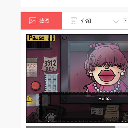
截图
介绍
下