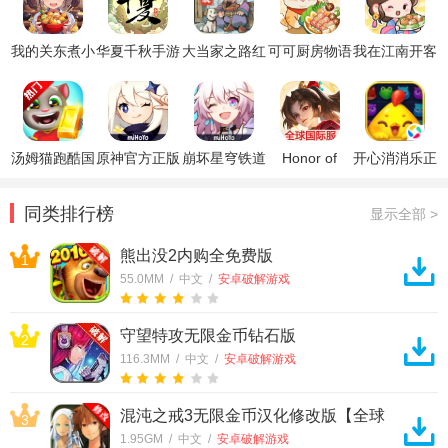
我的关东煮小
华夏千秋手游
大当家之路红
可可厨房物语
我在江南开客
铺游戏破解版
官方正版
包版
破解版
栈破解版
汤姆猫跑酷国
原神官方正版
崩坏星穹铁道
Honor of
开心消消乐正
际服破解版
官方正版
Kings王者荣
版
耀国际服
同类排行榜
显示全部 >
熊出没2内购全免费版
1
55.0MM / 中文 /
安卓破解游戏
守望特攻无限金币钻石版
2
116.3MM / 中文 /
安卓破解游戏
混沌之戒3无限金币汉化修改版【全球
3
首发】
1.95GM / 中文 /
安卓破解游戏