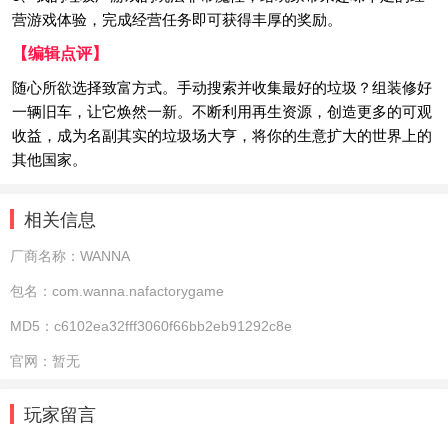
营游戏体验，完成经营任务即可获得丰厚的奖励。
【编辑点评】
随心所欲选择致富方式。手动搜索并收集最好的垃圾？组装修好
一辆旧车，让它焕然一新。不断利用再生资源，创造更多的可观
收益，成为名副其实的垃圾场大亨，将你的生意扩大的世界上的
其他国家。
相关信息
厂商名称：
WANNA
包名：
com.wanna.nafactorygame
MD5：
c6102ea32fff3060f66bb2eb91292c8e
官网：
暂无
玩家留言