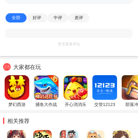
全部
好评
中评
差评
暂无更多评论
大家都在玩
梦幻西游
捕鱼大作战
开心消消乐
交管12123
部落
相关推荐