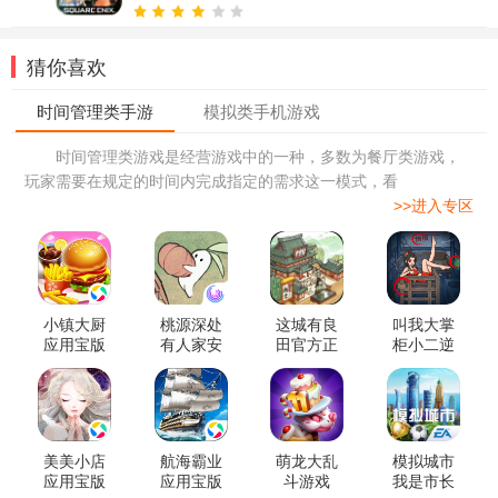
猜你喜欢
时间管理类游戏是经营游戏中的一种，多数为餐厅类游戏，
玩家需要在规定的时间内完成指定的需求这一模式，看
>>进入专区
小镇大厨
桃源深处
这城有良
叫我大掌
应用宝版
有人家安
田官方正
柜小二逆
本
卓版
版
袭记官方
版
美美小店
航海霸业
萌龙大乱
模拟城市
应用宝版
应用宝版
斗游戏
我是市长