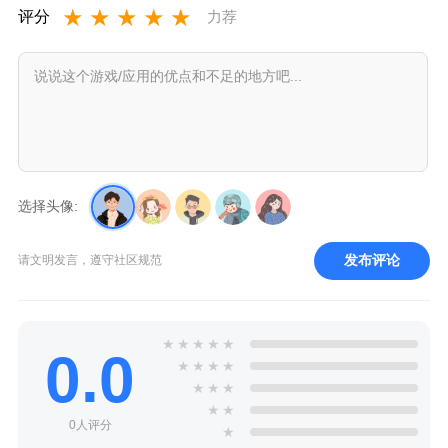
★
★
★
★
★
评分
力荐
选择头像:
发布评论
请文明发言，遵守社区规范
★
★
★
★
★
0.0
★
★
★
★
★
★
★
★
★
0人评分
★