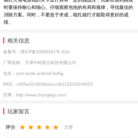
时要保持耐心和细心。仔细观察泡泡的布局和规律，寻找最佳的
消除方案。同时，不要急于求成，稳扎稳打才能取得更好的成
绩。
相关信息
备案号：
津ICP备20000201号-62A
厂商名称：
天津中科英元科技有限公司
包名：
com.turtle.android.fkdhg
MD5：
c935e42c9326be1ccd6115316f294503
官网：
http://www.zhongkyy.com/
玩家留言
★
★
★
★
★
评分
力荐