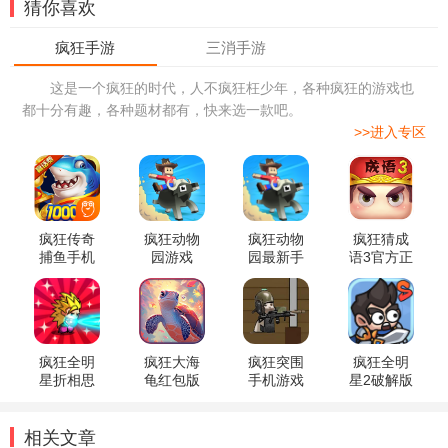
猜你喜欢
这是一个疯狂的时代，人不疯狂枉少年，各种疯狂的游戏也
都十分有趣，各种题材都有，快来选一款吧。
>>进入专区
疯狂传奇
疯狂动物
疯狂动物
疯狂猜成
捕鱼手机
园游戏
园最新手
语3官方正
版
机版
版
疯狂全明
疯狂大海
疯狂突围
疯狂全明
星折相思
龟红包版
手机游戏
星2破解版
版
免广告版
相关文章