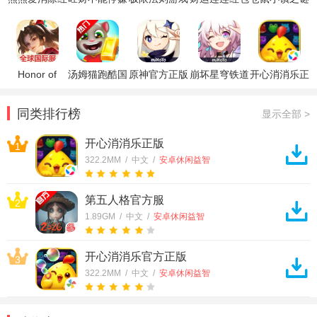
包版
钱软件
版
免广告版
Honor of
汤姆猫跑酷国
原神官方正版
崩坏星穹铁道
开心消消乐正
Kings王者荣
际服破解版
官方正版
版
耀国际服
同类排行榜
显示全部 >
开心消消乐正版
1
322.2MM / 中文 /
安卓休闲益智
第五人格官方服
2
1.89GM / 中文 /
安卓休闲益智
开心消消乐官方正版
3
322.2MM / 中文 /
安卓休闲益智