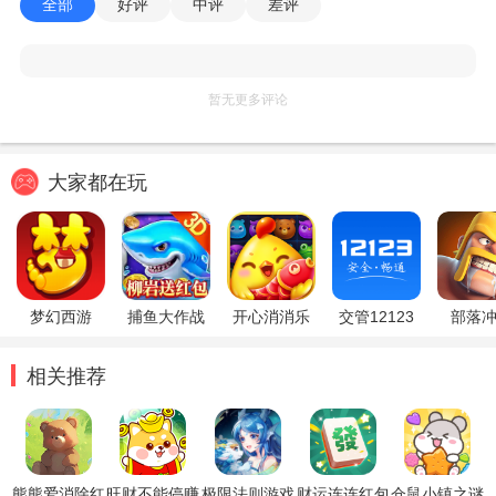
全部
好评
中评
差评
暂无更多评论
大家都在玩
梦幻西游
捕鱼大作战
开心消消乐
交管12123
部落
相关推荐
熊熊爱消除红
旺财不能停赚
极限法则游戏
财运连连红包
仓鼠小镇之谜