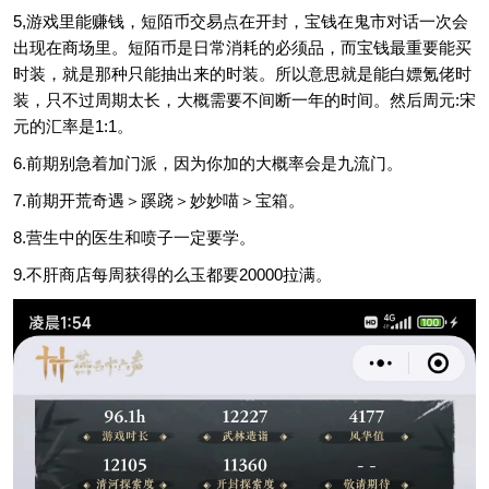
5,游戏里能赚钱，短陌币交易点在开封，宝钱在鬼市对话一次会
出现在商场里。短陌币是日常消耗的必须品，而宝钱最重要能买
时装，就是那种只能抽出来的时装。所以意思就是能白嫖氪佬时
装，只不过周期太长，大概需要不间断一年的时间。然后周元:宋
元的汇率是1:1。
6.前期别急着加门派，因为你加的大概率会是九流门。
7.前期开荒奇遇＞蹊跷＞妙妙喵＞宝箱。
8.营生中的医生和喷子一定要学。
9.不肝商店每周获得的么玉都要20000拉满。