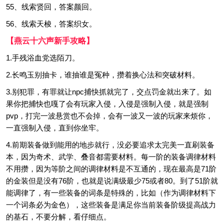
55、线索贤回，答案颜回。
56、线索天梭，答案织女。
【燕云十六声新手攻略】
1.手残浴血党选陌刀。
2.长鸣玉别抽卡，谁抽谁是冤种，攒着换心法和突破材料。
3.别犯罪，有罪就让npc捕快抓就完了，交点罚金就出来了。如
果你把捕快也嘎了会有玩家入侵，入侵是强制入侵，就是强制
pvp，打完一波悬赏也不会掉，会有一波又一波的玩家来烦你，
一直强制入侵，直到你坐牢。
4.前期装备做到能用的地步就行，没必要追求太完美一直刷装备
本，因为奇术、武学、叠音都需要材料。每一阶的装备调律材料
不用攒，因为等阶之间的调律材料是不互通的，现在最高是71阶
的金装但是没有76阶，也就是说满级最少75或者80。到了51阶就
能调律了，有一些装备的词条是特殊的，比如（作为调律材料下
一个词条必为金色），这些装备是满足你当前装备阶级提高战力
的基石，不要分解，看仔细点。