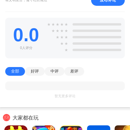
请文明发言，遵守社区规范
★
★
★
★
★
0.0
★
★
★
★
★
★
★
★
★
0人评分
★
全部
好评
中评
差评
暂无更多评论
大家都在玩