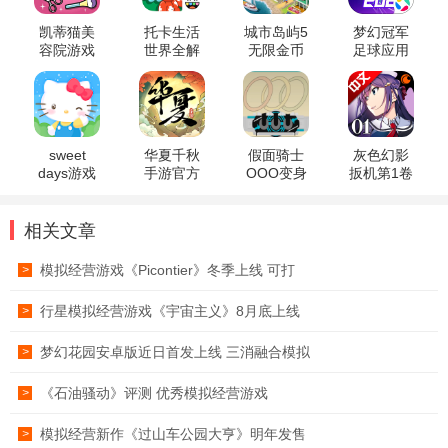
凯蒂猫美
托卡生活
城市岛屿5
梦幻冠军
容院游戏
世界全解
无限金币
足球应用
锁版本正
中文版
宝版本
版
sweet
华夏千秋
假面骑士
灰色幻影
days游戏
手游官方
OOO变身
扳机第1卷
正版
模拟器
游戏手机
汉化版
相关文章
模拟经营游戏《Picontier》冬季上线 可打
>
行星模拟经营游戏《宇宙主义》8月底上线
>
梦幻花园安卓版近日首发上线 三消融合模拟
>
《石油骚动》评测 优秀模拟经营游戏
>
模拟经营新作《过山车公园大亨》明年发售
>