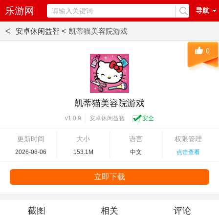
乐游网
导航
<
安卓休闲益智 <
凯蒂猫美容院游戏
0
凯蒂猫美容院游戏
安卓休闲益智
安全
v1.0.9
更新时间
大小
语言
权限管理
2026-08-06
153.1M
中文
点击查看
立即下载
截图
相关
评论