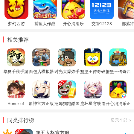
梦幻西游
捕鱼大作战
开心消消乐
交管12123
部落
相关推荐
华夏千秋手游
面包店模拟器
时光大爆炸手
蟹堡王传奇破
蟹堡王传奇西
官方正版
手机汉化版
游
解版
部篇无限金币
版
Honor of
原神官方正版
汤姆猫跑酷国
崩坏星穹铁道
开心消消乐正
Kings王者荣
际服破解版
官方正版
版
耀国际服
同类排行榜
显示全部 >
第五人格官方服
1