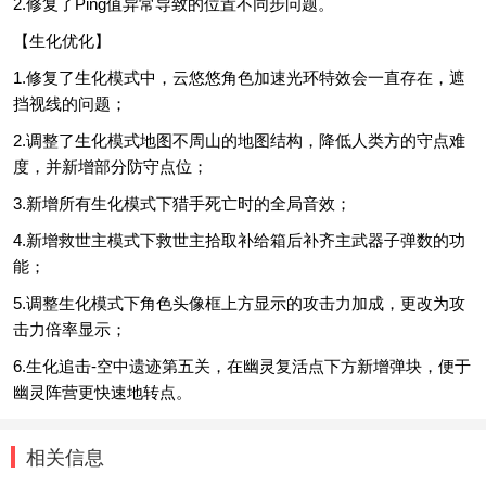
2.修复了Ping值异常导致的位置不同步问题。
【生化优化】
1.修复了生化模式中，云悠悠角色加速光环特效会一直存在，遮
挡视线的问题；
2.调整了生化模式地图不周山的地图结构，降低人类方的守点难
度，并新增部分防守点位；
3.新增所有生化模式下猎手死亡时的全局音效；
4.新增救世主模式下救世主拾取补给箱后补齐主武器子弹数的功
能；
5.调整生化模式下角色头像框上方显示的攻击力加成，更改为攻
击力倍率显示；
6.生化追击-空中遗迹第五关，在幽灵复活点下方新增弹块，便于
幽灵阵营更快速地转点。
相关信息