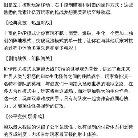
旧是左手控制玩家移动，右手控制瞄准和射击的操作方式；这些
熟悉的元素让亿万玩家的枪战梦想完美延续至移动端。
【经典竞技，热血对战】
丰富的PVP模式让你百玩不腻：团竞、爆破、生化、个竞加上独
创的阵地模式，突破玩法模式的单一性，让你在与其他玩家对抗
的过程中体验多重乐趣和更多精彩！
【剧情战役，组队闯关】
剧情闯关模式以穿越火线PC端的世界观为背景，讲述了近未来
世界人类与邪恶的Blitz生化怪兽之间的残酷战争。玩家将扮演一
名特种部队的英雄，与战友们一同踏入拯救世界的地狱之路。在
多人合作模式中，玩家将重返战场，面对更加强大的生化怪兽。
这一次，玩家双拳难敌四手，只有与队友一起协作奋战同心协
力，才能顶住怪兽强势的进攻。
【公平竞技 弱养成】
游戏最大程度的保留了公平竞技性，没有强制的付费体系和乏昧
的养成制度，力求带给玩家最直接的射击体验。