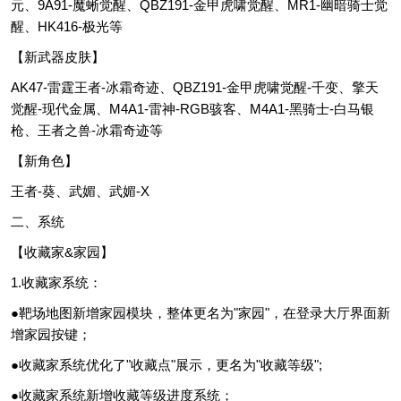
元、9A91-魔蜥觉醒、QBZ191-金甲虎啸觉醒、MR1-幽暗骑士觉
醒、HK416-极光等
【新武器皮肤】
AK47-雷霆王者-冰霜奇迹、QBZ191-金甲虎啸觉醒-千变、擎天
觉醒-现代金属、M4A1-雷神-RGB骇客、M4A1-黑骑士-白马银
枪、王者之兽-冰霜奇迹等
【新角色】
王者-葵、武媚、武媚-X
二、系统
【收藏家&家园】
1.收藏家系统：
●靶场地图新增家园模块，整体更名为"家园"，在登录大厅界面新
增家园按键；
●收藏家系统优化了"收藏点"展示，更名为"收藏等级";
●收藏家系统新增收藏等级进度系统；