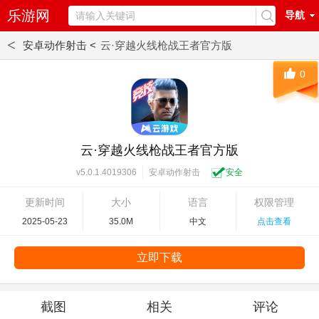
乐游网
导航
<
安卓动作射击 <
云·穿越火线枪战王者官方版
0
云·穿越火线枪战王者官方版
安卓动作射击
安全
v5.0.1.4019306
更新时间
大小
语言
权限管理
2025-05-23
35.0M
中文
点击查看
立即下载
截图
相关
评论