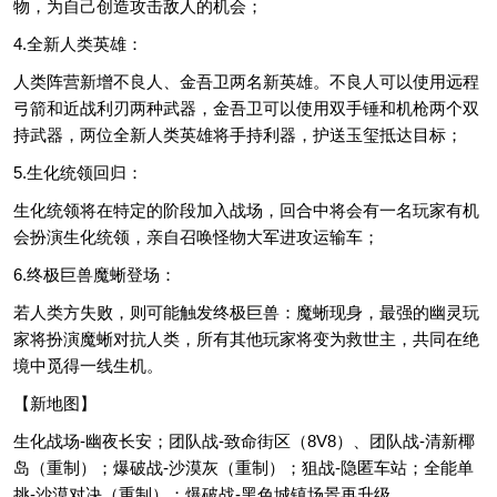
物，为自己创造攻击敌人的机会；
4.全新人类英雄：
人类阵营新增不良人、金吾卫两名新英雄。不良人可以使用远程
弓箭和近战利刃两种武器，金吾卫可以使用双手锤和机枪两个双
持武器，两位全新人类英雄将手持利器，护送玉玺抵达目标；
5.生化统领回归：
生化统领将在特定的阶段加入战场，回合中将会有一名玩家有机
会扮演生化统领，亲自召唤怪物大军进攻运输车；
6.终极巨兽魔蜥登场：
若人类方失败，则可能触发终极巨兽：魔蜥现身，最强的幽灵玩
家将扮演魔蜥对抗人类，所有其他玩家将变为救世主，共同在绝
境中觅得一线生机。
【新地图】
生化战场-幽夜长安；团队战-致命街区（8V8）、团队战-清新椰
岛（重制）；爆破战-沙漠灰（重制）；狙战-隐匿车站；全能单
挑-沙漠对决（重制）；爆破战-黑色城镇场景再升级