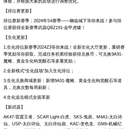
体验，并根据大家的反馈进行调整优化。
【排位赛更新】
排位赛新赛季：2024年S4赛季——幽临城下等你来战！参与排
位赛获得全新赛季武器QBZ191-金甲虎啸！
【生化更新】
1.生化排位新赛季2024Z3等你来战！全新生化大厅更新，重磅赛
季奖励等你获取。完成任务积累经验获得兑换币，可兑换9A91-
魔蜥、黄金生化钩觉醒石等多重奖励；
2.全新模式“生化战场”加入生化排位；
3.生化兑换商城更新：新增9A91-魔蜥、黄金生化钩觉醒石等道
具，兑换次数每周刷新；
4.生化追击模式全面革新
【新武器】
AK47-雷霆王者、SCAR Light-白虎、SKS-曳鼎、M4A1-太白诗
仙、USP-太白诗仙、太白诗仙扇、KAC-变色龙、GM6-机械纪