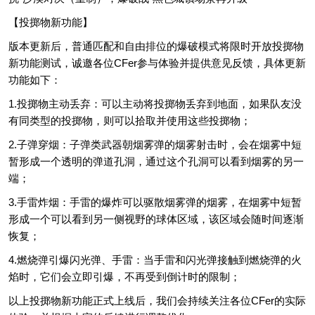
【投掷物新功能】
版本更新后，普通匹配和自由排位的爆破模式将限时开放投掷物
新功能测试，诚邀各位CFer参与体验并提供意见反馈，具体更新
功能如下：
1.投掷物主动丢弃：可以主动将投掷物丢弃到地面，如果队友没
有同类型的投掷物，则可以拾取并使用这些投掷物；
2.子弹穿烟：子弹类武器朝烟雾弹的烟雾射击时，会在烟雾中短
暂形成一个透明的弹道孔洞，通过这个孔洞可以看到烟雾的另一
端；
3.手雷炸烟：手雷的爆炸可以驱散烟雾弹的烟雾，在烟雾中短暂
形成一个可以看到另一侧视野的球体区域，该区域会随时间逐渐
恢复；
4.燃烧弹引爆闪光弹、手雷：当手雷和闪光弹接触到燃烧弹的火
焰时，它们会立即引爆，不再受到倒计时的限制；
以上投掷物新功能正式上线后，我们会持续关注各位CFer的实际