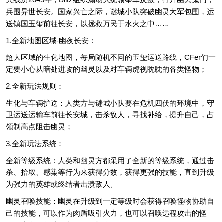
兵围异世长安。国家兴亡之际，谜城小队突破幽灵大军包围，运
送镇国玉玺前往长安，以拯救万民于水火之中……
1.全新地图区域-幽夜长安：
超大区域的生化地图，每局随机不同的玉玺运送路线，CFer们一
定要小心从暗处进攻的幽灵以及对车辆虎视眈眈的各类怪物；
2.全新玩法规则：
生化与车辆护送：人类方与谜城小队要在危机四伏的环境中，守
卫运送运输车前往长安城，击杀敌人，寻找补给，提升自己，占
领制高点阻击幽灵；
3.全新玩法系统：
全新等级系统：人类和幽灵方都采用了全新的等级系统，通过击
杀、拾取、感染等行为来获得分数，获得更强的技能，直到升级
为强力的英雄或终结者击溃敌人。
幽灵召唤技能：幽灵在升级到一定等级时会获得召唤怪物协助自
己的技能，可以作为肉盾吸引火力，也可以召唤远程攻击的怪