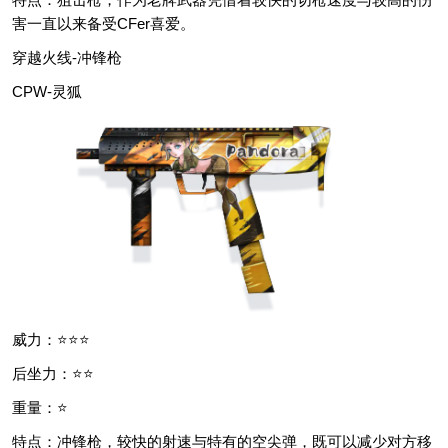
害一直以来备受CFer喜爱。
穿越火线-冲锋枪
CPW-灵狐
威力：⭐⭐⭐
后坐力：⭐⭐
重量：⭐
特点：冲锋枪，较快的射速与特有的空尖弹，既可以减少对方移