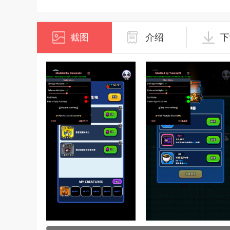
截图
介绍
下