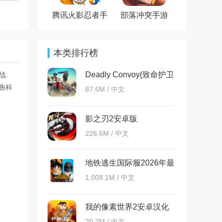
腾讯火影忍者手
部落冲突手游
游官方版
本类排行榜
Deadly Convoy(致命护卫
战
队安卓版)
曲科
87.6M / 中文
影之刃2安卓版
226.6M / 中文
地铁逃生国际服2026年最
新版
1,008.1M / 中文
我的像素世界2安卓汉化
版
20.2M / 中文