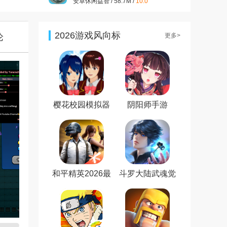
安卓休闲益智 / 58.7M /
10.0
开心消消乐正版v1.159 2026
最新版
安卓休闲益智 / 322.2M /
9.9
2026游戏风向标
论
更多>
大话西游手游官方版v1.1.433
安卓最新版
安卓角色扮演 / 1.98G /
9.7
王者荣耀官方版v2021最新版
安卓角色扮演 / 1.83G /
7.2
樱花校园模拟器
阴阳师手游
新服装无广告最
新版
和平精英2026最
斗罗大陆武魂觉
新版
醒免费版