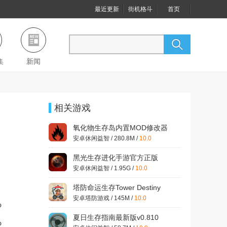
最近更新
街机格斗
首页
集
新闻
相关游戏
氧化物生存岛内置MOD修改器
v0.4.10950
安卓休闲益智 / 280.8M /
10.0
黑光生存进化手游官方正版
v1.0.40 最新版
安卓休闲益智 / 1.95G /
10.0
塔防命运生存Tower Destiny
Survive最新版v1.0.8
安卓塔防游戏 / 145M /
10.0
%
夏日生存指南最新版v0.810
%