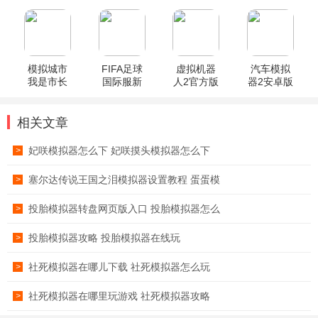
锈破解版
解版
登山赛车2
Isle游戏
国际服
模拟城市
FIFA足球
虚拟机器
汽车模拟
我是市长
国际服新
人2官方版
器2安卓版
2026最新
版本
(Virtual
(Car
版
Droid2)
Simulator2)
相关文章
妃咲模拟器怎么下 妃咲摸头模拟器怎么下
>
塞尔达传说王国之泪模拟器设置教程 蛋蛋模
>
投胎模拟器转盘网页版入口 投胎模拟器怎么
>
投胎模拟器攻略 投胎模拟器在线玩
>
社死模拟器在哪儿下载 社死模拟器怎么玩
>
社死模拟器在哪里玩游戏 社死模拟器攻略
>