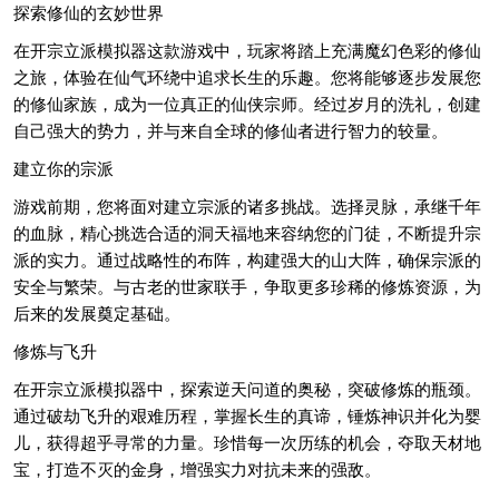
探索修仙的玄妙世界
在开宗立派模拟器这款游戏中，玩家将踏上充满魔幻色彩的修仙
之旅，体验在仙气环绕中追求长生的乐趣。您将能够逐步发展您
的修仙家族，成为一位真正的仙侠宗师。经过岁月的洗礼，创建
自己强大的势力，并与来自全球的修仙者进行智力的较量。
建立你的宗派
游戏前期，您将面对建立宗派的诸多挑战。选择灵脉，承继千年
的血脉，精心挑选合适的洞天福地来容纳您的门徒，不断提升宗
派的实力。通过战略性的布阵，构建强大的山大阵，确保宗派的
安全与繁荣。与古老的世家联手，争取更多珍稀的修炼资源，为
后来的发展奠定基础。
修炼与飞升
在开宗立派模拟器中，探索逆天问道的奥秘，突破修炼的瓶颈。
通过破劫飞升的艰难历程，掌握长生的真谛，锤炼神识并化为婴
儿，获得超乎寻常的力量。珍惜每一次历练的机会，夺取天材地
宝，打造不灭的金身，增强实力对抗未来的强敌。