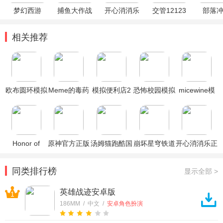
梦幻西游
捕鱼大作战
开心消消乐
交管12123
部落
相关推荐
欧布圆环模拟
Meme的毒药
模拟便利店2
恐怖校园模拟
micewine模
器2026最新
模拟器安卓版
破解版
器2破解版
拟器最新版
版内含场景模
式版
Honor of
原神官方正版
汤姆猫跑酷国
崩坏星穹铁道
开心消消乐正
Kings王者荣
际服破解版
官方正版
版
耀国际服
同类排行榜
显示全部 >
英雄战迹安卓版
1
186MM / 中文 /
安卓角色扮演