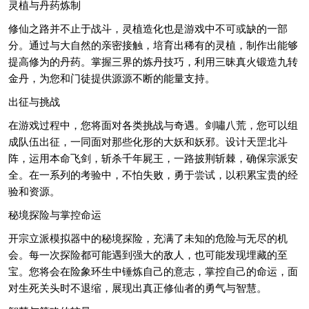
灵植与丹药炼制
修仙之路并不止于战斗，灵植造化也是游戏中不可或缺的一部
分。通过与大自然的亲密接触，培育出稀有的灵植，制作出能够
提高修为的丹药。掌握三界的炼丹技巧，利用三昧真火锻造九转
金丹，为您和门徒提供源源不断的能量支持。
出征与挑战
在游戏过程中，您将面对各类挑战与奇遇。剑嘯八荒，您可以组
成队伍出征，一同面对那些化形的大妖和妖邪。设计天罡北斗
阵，运用本命飞剑，斩杀千年屍王，一路披荆斩棘，确保宗派安
全。在一系列的考验中，不怕失败，勇于尝试，以积累宝贵的经
验和资源。
秘境探险与掌控命运
开宗立派模拟器中的秘境探险，充满了未知的危险与无尽的机
会。每一次探险都可能遇到强大的敌人，也可能发现埋藏的至
宝。您将会在险象环生中锤炼自己的意志，掌控自己的命运，面
对生死关头时不退缩，展现出真正修仙者的勇气与智慧。