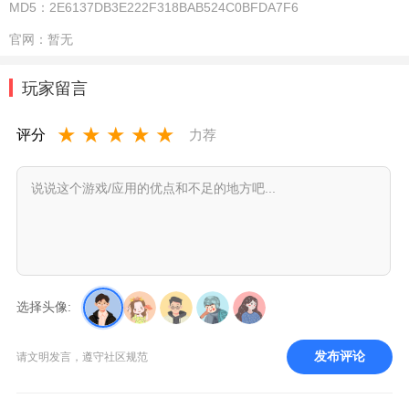
MD5：
2E6137DB3E222F318BAB524C0BFDA7F6
官网：
暂无
玩家留言
★
★
★
★
★
评分
力荐
选择头像:
发布评论
请文明发言，遵守社区规范