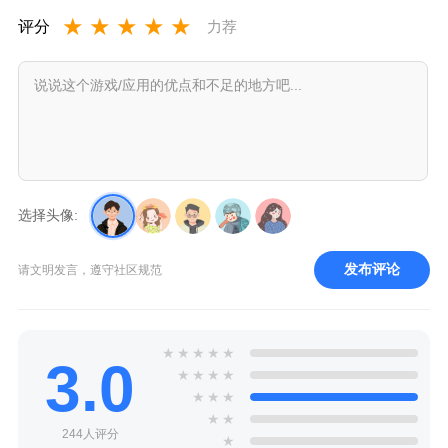
★
★
★
★
★
评分
力荐
选择头像:
发布评论
请文明发言，遵守社区规范
★
★
★
★
★
3.0
★
★
★
★
★
★
★
★
★
244人评分
★