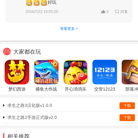
好玩
回复
2016/7/22 15:05:20
0
查看更多 >
大家都在玩
梦幻西游
捕鱼大作战
开心消消乐
交管12123
部落
求生之路3汉化版v1.0.0
下载
求生之路2手游正式版v2.0
下载
相关推荐