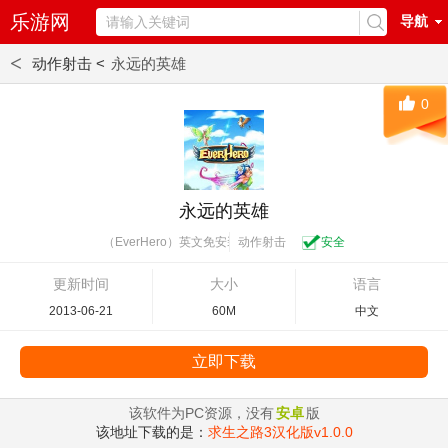
乐游网
导航
<
动作射击 <
永远的英雄
0
永远的英雄
动作射击
安全
（EverHero）英文免安装版
更新时间
大小
语言
2013-06-21
60M
中文
立即下载
该软件为PC资源，没有
安卓
版
该地址下载的是：
求生之路3汉化版v1.0.0