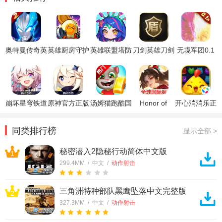
奥特曼传奇英
英雄厨房守护
英雄联盟塔防
刀剑英雄刀剑
无境军团0.1
雄2手游
战破解版
2最新版
王者盾软件
折英雄大乱斗
正式版
崩坏星穹铁道
原神官方正版
汤姆猫跑酷国
Honor of
开心消消乐正
官方正版
际服破解版
Kings王者荣
版
耀国际服
同类排行榜
显示全部 >
秘密潜入2隐秘行动简体中文版
1
299.4MM / 中文 /
动作射击
三角洲特种部队黑鹰坠落中文完整版
2
327.3MM / 中文 /
动作射击